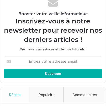
Booster votre veille informatique
Inscrivez-vous à notre
newsletter pour recevoir nos
derniers articles !
Des news, des astuces et plein de tutoriels !
E
n
t
r
e
z
v
o
Récent
Populaire
Commentaires
t
r