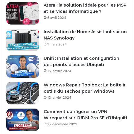
e
Atera : la solution idéale pour les MSP
a
et services informatique ?
d
6 avril 2024
r
e
Installation de Home Assistant sur un
s
NAS Synology
s
1 mars 2024
e
E
Unifi : Installation et configuration
m
des points d’accès Ubiquiti
a
15 janvier 2024
i
l
Windows Repair Toolbox : La boite à
outils du Techos pour Windows
13 janvier 2024
Comment configurer un VPN
Wireguard sur l’UDM Pro SE d’Ubiquiti
22 décembre 2023