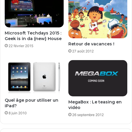
l
:
2
Q
0
u
1
o
4
i
Microsoft Techdays 2015 :
-
d
Geek is in da {new} House
Q
e
Retour de vacances !
22 février 2015
u
n
27 août 2012
e
e
f
u
a
f
i
?
r
e
?
Quel âge pour utiliser un
MegaBox : Le teasing en
iPad?
vidéo
8 juin 2010
26 septembre 2012