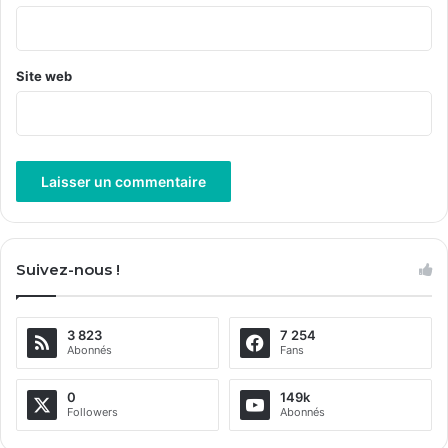
*
Site web
A
l
Suivez-nous !
t
e
3 823
7 254
r
Abonnés
Fans
n
a
0
149k
Followers
Abonnés
t