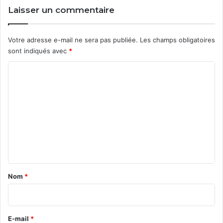
Laisser un commentaire
Votre adresse e-mail ne sera pas publiée.
Les champs obligatoires
sont indiqués avec
*
C
o
m
m
e
n
t
a
Nom
*
i
r
e
E-mail
*