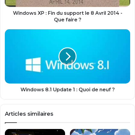
X
P
:
Windows XP : Fin du support le 8 Avril 2014 -
F
Que faire ?
i
n
W
d
i
u
n
s
d
u
o
p
w
p
s
o
8
r
.
t
1
Windows 8.1 Update 1 : Quoi de neuf ?
l
U
e
p
8
d
Articles similaires
A
a
v
t
r
e
i
1