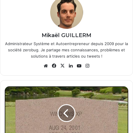
Mikaël GUILLERM
Administrateur Système et Autoentrepreneur depuis 2009 pour la
société zerobug. Je partage mes connaissances, problèmes et
solutions à travers articles ou tweets !
We
Fa
X
Lin
Yo
Ins
bsi
ce
ke
uT
tag
te
bo
din
ub
ra
ok
e
m
W
i
n
d
o
w
s