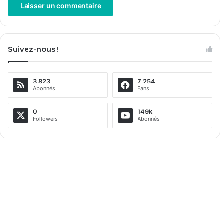
A
l
Suivez-nous !
t
e
3 823
7 254
r
Abonnés
Fans
n
a
0
149k
Followers
Abonnés
t
i
v
e
: