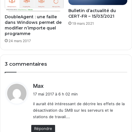
p
e
a
n
Bulletin d’actualité du
s
t
CERT-FR – 15/03/2021
DoubleAgent : une faille
s
a
dans Windows permet de
19 mars 2021
e
t
modifier n’importe quel
a
programme
i
d
o
24 mars 2017
m
n
i
e
n
t
3 commentaires
/
I
r
n
o
s
o
t
d
Max
t
a
i
17 mai 2017 à 6 h 02 min
l
t
l
il aurait été intéressant de décrire les effets de la
a
désactivation du SMB sur les serveurs et le
:
t
stations de travail….
i
o
Répondre