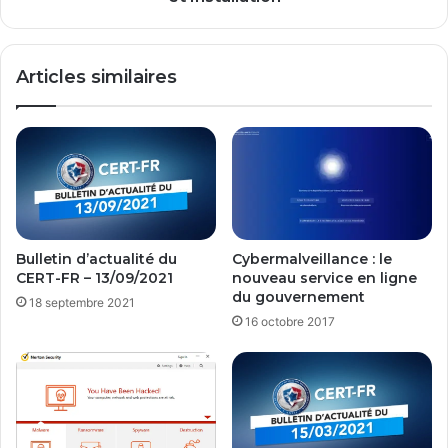
c
e
s
r
a
2
Articles similaires
n
0
s
1
c
6
o
E
n
s
n
s
a
e
i
n
t
t
Bulletin d’actualité du
Cybermalveillance : le
r
i
CERT-FR – 13/09/2021
nouveau service en ligne
e
a
du gouvernement
18 septembre 2021
l
l
16 octobre 2017
e
s
m
:
o
P
t
r
d
é
e
s