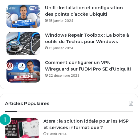
E
Unifi : Installation et configuration
m
des points d’accès Ubiquiti
a
15 janvier 2024
i
l
Windows Repair Toolbox : La boite à
outils du Techos pour Windows
13 janvier 2024
Comment configurer un VPN
Wireguard sur l’UDM Pro SE d’Ubiquiti
22 décembre 2023
Articles Populaires
Atera : la solution idéale pour les MSP
et services informatique ?
6 avril 2024