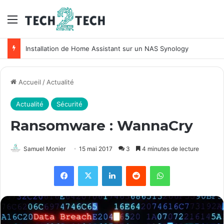
Menu
Installation de Home Assistant sur un NAS Synology
Accueil
/
Actualité
Actualité
Sécurité
Ransomware : WannaCry
Samuel Monier
15 mai 2017
3
4 minutes de lecture
Facebook
X
Linkedin
Reddit
WhatsApp