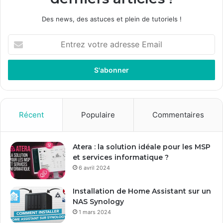
Des news, des astuces et plein de tutoriels !
E
n
t
r
e
z
v
o
Récent
Populaire
Commentaires
t
r
e
Atera : la solution idéale pour les MSP
a
et services informatique ?
d
6 avril 2024
r
e
Installation de Home Assistant sur un
s
NAS Synology
s
1 mars 2024
e