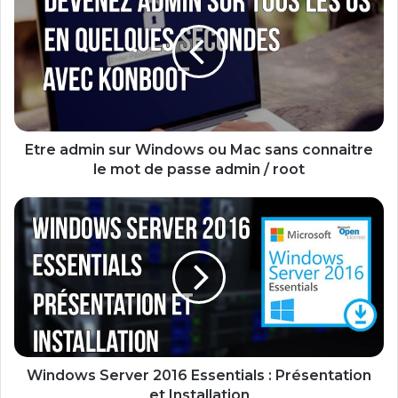
r
e
a
d
m
i
n
s
Etre admin sur Windows ou Mac sans connaitre
u
le mot de passe admin / root
r
W
W
i
i
n
n
d
d
o
o
w
w
s
s
o
S
u
e
M
r
Windows Server 2016 Essentials : Présentation
a
v
et Installation