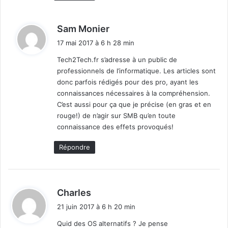
n
d
Sam Monier
i
17 mai 2017 à 6 h 28 min
t
Tech2Tech.fr s’adresse à un public de
professionnels de l’informatique. Les articles sont
:
donc parfois rédigés pour des pro, ayant les
connaissances nécessaires à la compréhension.
C’est aussi pour ça que je précise (en gras et en
rouge!) de n’agir sur SMB qu’en toute
connaissance des effets provoqués!
Répondre
d
Charles
i
21 juin 2017 à 6 h 20 min
t
Quid des OS alternatifs ? Je pense