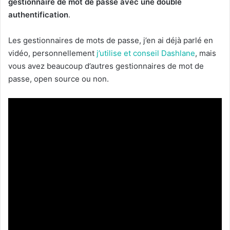
gestionnaire de mot de passe avec une double
authentification
.
Les gestionnaires de mots de passe, j’en ai déjà parlé en
vidéo, personnellement
j’utilise et conseil Dashlane
, mais
vous avez beaucoup d’autres gestionnaires de mot de
passe, open source ou non.