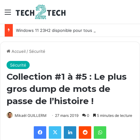
Menu
Windows 11 23H2 disponible pour tous ! Comment télécharger Windows 11 Sun Valley 3 ?
Accueil
/
Sécurité
Sécurité
Collection #1 à #5 : Le plus
gros dump de mots de
passe de l’histoire !
Mikaël GUILLERM
27 mars 2019
0
5 minutes de lecture
Facebook
X
Linkedin
Reddit
WhatsApp