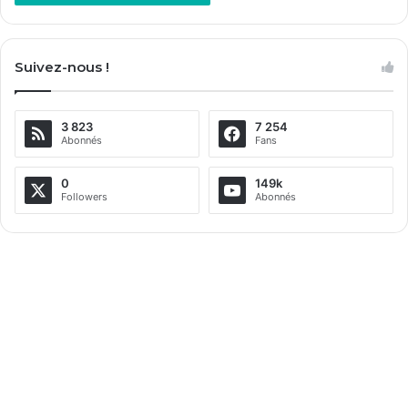
A
l
Suivez-nous !
t
e
3 823
7 254
r
Abonnés
Fans
n
a
0
149k
Followers
Abonnés
t
i
v
e
: