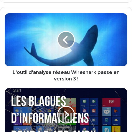
L'outil
d'analyse
réseau
Wireshark
passe
en
version
3
!
L'outil d'analyse réseau Wireshark passe en
version 3 !
Quelques
idées
de
blagues
à
faire
aux