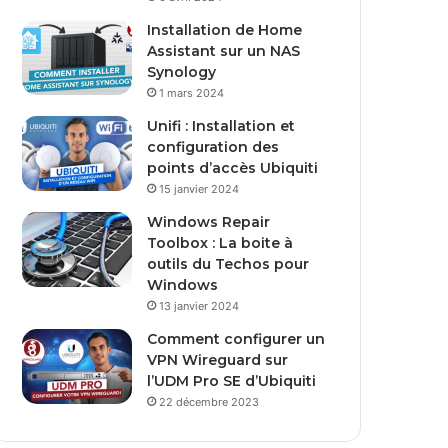
s
Installation de Home
e
Assistant sur un NAS
E
Synology
m
1 mars 2024
a
i
Unifi : Installation et
l
configuration des
points d’accès Ubiquiti
15 janvier 2024
Windows Repair
Toolbox : La boite à
outils du Techos pour
Windows
13 janvier 2024
Comment configurer un
VPN Wireguard sur
l’UDM Pro SE d’Ubiquiti
22 décembre 2023