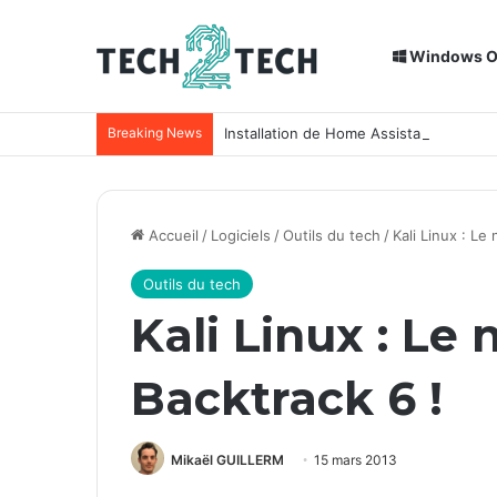
Windows 
Breaking News
Installation de Home Assistant sur un
Accueil
/
Logiciels
/
Outils du tech
/
Kali Linux : Le
Outils du tech
Kali Linux : Le
Backtrack 6 !
Mikaël GUILLERM
15 mars 2013