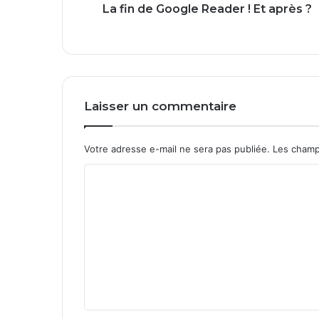
o
La fin de Google Reader ! Et après ?
g
l
e
R
e
a
Laisser un commentaire
d
e
r
Votre adresse e-mail ne sera pas publiée.
Les champ
!
E
C
t
o
a
p
m
r
m
è
e
s
?
n
t