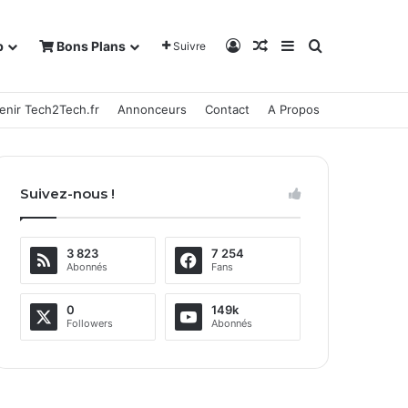
Connexion
Article Aléatoire
Sidebar (barre la
Rechercher
b
Bons Plans
Suivre
enir Tech2Tech.fr
Annonceurs
Contact
A Propos
Suivez-nous !
3 823
7 254
Abonnés
Fans
0
149k
Followers
Abonnés