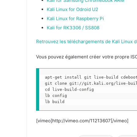
Kali for Samsung Chromebook ARM
Kali Linux for Odroid U2
Kali Linux for Raspberry Pi
Kali for RK3306 / SS808
Retrouvez les téléchargements de Kali Linux di
Vous pouvez également créer votre propre ISO 
apt-get install git live-build cdeboot
git clone git://git.kali.org/live-buil
cd live-build-config

lb config

lb build
[vimeo]http://vimeo.com/11213607[/vimeo]