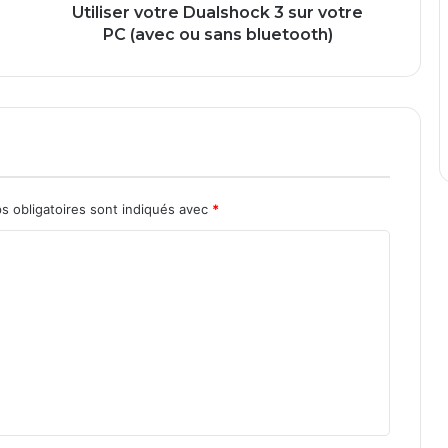
o
Utiliser votre Dualshock 3 sur votre
t
PC (avec ou sans bluetooth)
r
e
D
u
a
l
s
h
s obligatoires sont indiqués avec
*
o
c
k
3
s
u
r
v
o
t
r