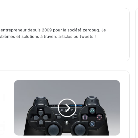
entrepreneur depuis 2009 pour la société zerobug. Je
lèmes et solutions à travers articles ou tweets !
U
t
i
l
i
s
e
r
v