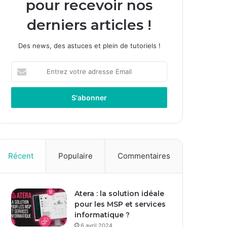
pour recevoir nos
derniers articles !
Des news, des astuces et plein de tutoriels !
E
n
t
r
e
z
v
o
t
Récent
Populaire
Commentaires
r
e
a
Atera : la solution idéale
d
pour les MSP et services
r
informatique ?
e
s
6 avril 2024