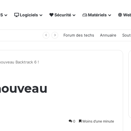
OS
Logiciels
Sécurité
Matériels
We
 NAS Synology
Forum des techs
Annuaire
Sout
 nouveau Backtrack 6 !
 nouveau
0
Moins d’une minute