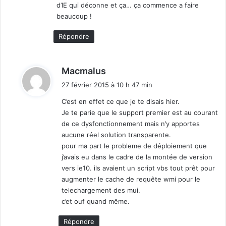
n
d’IE qui déconne et ça… ça commence a faire
e
beaucoup !
,
A
Répondre
z
u
r
d
Macmalus
e
i
27 février 2015 à 10 h 47 min
,
t
B
C’est en effet ce que je te disais hier.
Y
Je te parie que le support premier est au courant
:
O
de ce dysfonctionnement mais n’y apportes
D
aucune réel solution transparente.
.
pour ma part le probleme de déploiement que
.
j’avais eu dans le cadre de la montée de version
.
vers ie10. ils avaient un script vbs tout prêt pour
)
augmenter le cache de requête wmi pour le
telechargement des mui.
c’et ouf quand même.
Répondre