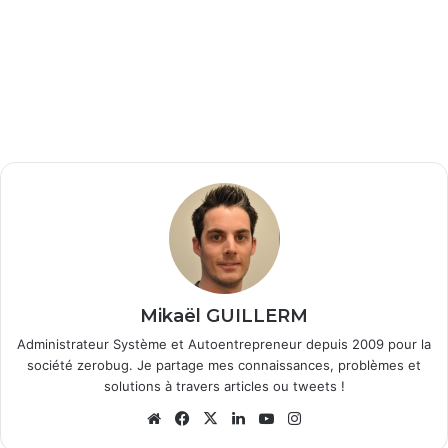
Mikaël GUILLERM
Administrateur Système et Autoentrepreneur depuis 2009 pour la
société zerobug. Je partage mes connaissances, problèmes et
solutions à travers articles ou tweets !
We
Fa
X
Lin
Yo
Ins
bsi
ce
ke
uT
tag