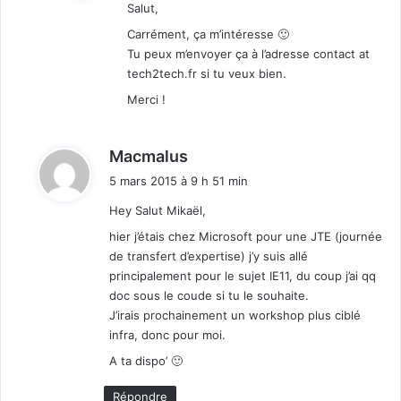
Salut,
:
Carrément, ça m’intéresse 🙂
Tu peux m’envoyer ça à l’adresse contact at
tech2tech.fr si tu veux bien.
Merci !
d
Macmalus
i
5 mars 2015 à 9 h 51 min
t
Hey Salut Mikaël,
:
hier j’étais chez Microsoft pour une JTE (journée
de transfert d’expertise) j’y suis allé
principalement pour le sujet IE11, du coup j’ai qq
doc sous le coude si tu le souhaite.
J’irais prochainement un workshop plus ciblé
infra, donc pour moi.
A ta dispo’ 🙂
Répondre