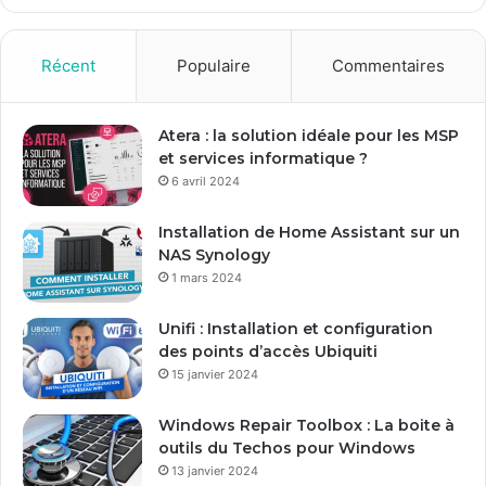
z
v
o
Récent
Populaire
Commentaires
t
r
e
Atera : la solution idéale pour les MSP
a
et services informatique ?
d
6 avril 2024
r
e
Installation de Home Assistant sur un
s
NAS Synology
s
1 mars 2024
e
E
Unifi : Installation et configuration
m
des points d’accès Ubiquiti
a
15 janvier 2024
i
l
Windows Repair Toolbox : La boite à
outils du Techos pour Windows
13 janvier 2024