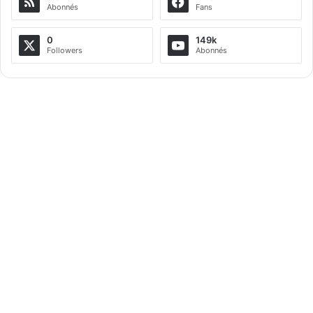
Abonnés
Fans
n
a
0
149k
Followers
Abonnés
t
i
v
e
: