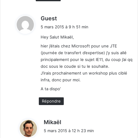
d
Guest
i
5 mars 2015 à 9 h 51 min
t
Hey Salut Mikaël,
:
hier j’étais chez Microsoft pour une JTE
(journée de transfert d’expertise) j’y suis allé
principalement pour le sujet IE11, du coup j’ai qq
doc sous le coude si tu le souhaite.
J’irais prochainement un workshop plus ciblé
infra, donc pour moi.
A ta dispo’
Répondre
d
Mikaël
i
5 mars 2015 à 12 h 23 min
t