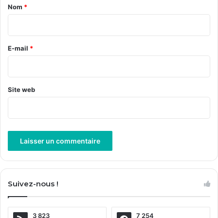
a
Nom
*
i
r
e
E-mail
*
*
Site web
A
l
Suivez-nous !
t
e
3 823
7 254
r