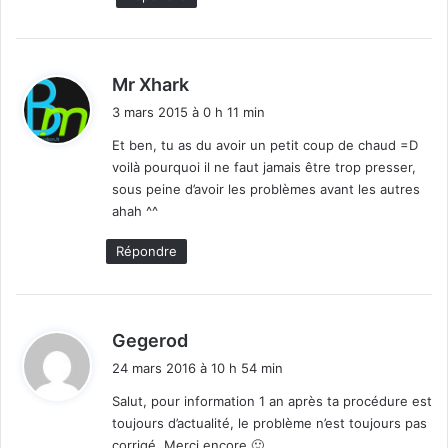
d
Mr Xhark
i
3 mars 2015 à 0 h 11 min
t
Et ben, tu as du avoir un petit coup de chaud =D
voilà pourquoi il ne faut jamais être trop presser,
:
sous peine d’avoir les problèmes avant les autres
ahah ^^
Répondre
d
Gegerod
i
24 mars 2016 à 10 h 54 min
t
Salut, pour information 1 an après ta procédure est
toujours d’actualité, le problème n’est toujours pas
:
corrigé. Merci encore 🙂 .