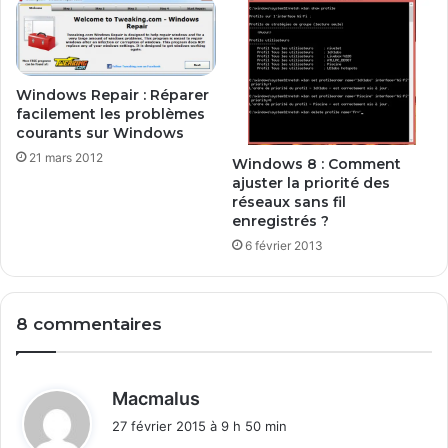
v
e
a
u
Windows Repair : Réparer
x
facilement les problèmes
c
courants sur Windows
o
21 mars 2012
Windows 8 : Comment
u
ajuster la priorité des
r
réseaux sans fil
s
enregistrés ?
f
6 février 2013
r
a
n
ç
8 commentaires
a
i
s
d
(
Macmalus
S
i
27 février 2015 à 9 h 50 min
y
t