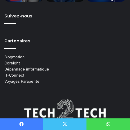
Suivez-nous
Partenaires
Blogmotion
Coreight
Dépannage informatique
IT-Connect
Voyages Parapente
Administrateur Systèmes
dans la vie, j'aime la veille techno et