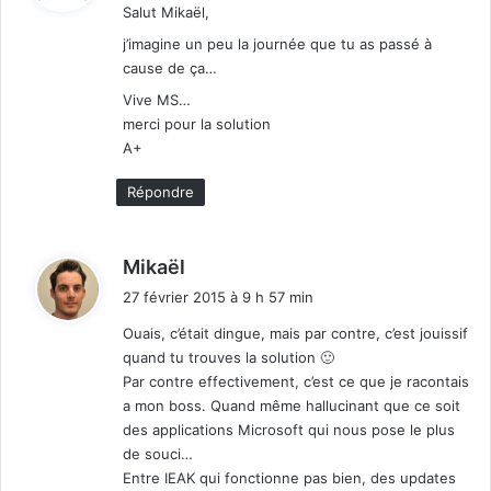
s
Salut Mikaël,
A
:
j’imagine un peu la journée que tu as passé à
d
cause de ça…
m
Vive MS…
i
merci pour la solution
n
A+
,
W
Répondre
i
n
d
d
o
Mikaël
w
i
27 février 2015 à 9 h 57 min
s
t
1
Ouais, c’était dingue, mais par contre, c’est jouissif
0
quand tu trouves la solution 🙂
:
,
Par contre effectivement, c’est ce que je racontais
I
a mon boss. Quand même hallucinant que ce soit
n
des applications Microsoft qui nous pose le plus
t
de souci…
u
Entre IEAK qui fonctionne pas bien, des updates