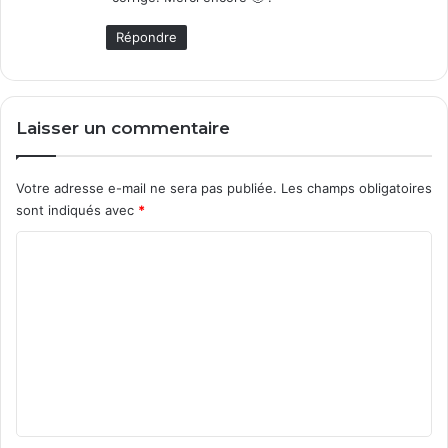
Répondre
Laisser un commentaire
Votre adresse e-mail ne sera pas publiée.
Les champs obligatoires
sont indiqués avec
*
C
o
m
m
e
n
t