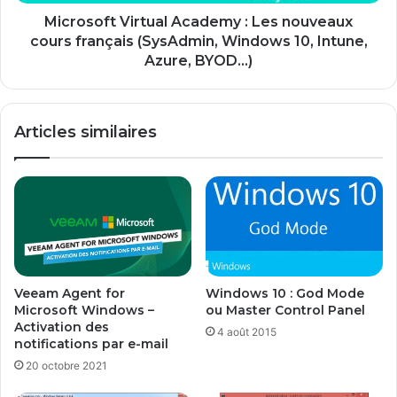
d
t
e
V
Microsoft Virtual Academy : Les nouveaux
p
i
cours français (SysAdmin, Windows 10, Intune,
a
r
Azure, BYOD...)
r
t
c
u
i
a
Articles similaires
n
l
f
A
o
c
r
a
m
d
a
e
t
m
i
y
q
:
Veeam Agent for
Windows 10 : God Mode
u
L
Microsoft Windows –
ou Master Control Panel
e
e
Activation des
4 août 2015
s
notifications par e-mail
n
20 octobre 2021
o
u