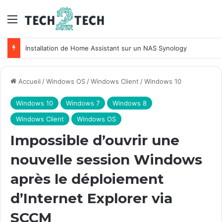
Menu
Unifi : Installation et configuration des points d’accès Ubiquiti
Accueil
/
Windows OS
/
Windows Client
/
Windows 10
Windows 10
Windows 7
Windows 8
Windows Client
Windows OS
Impossible d’ouvrir une
nouvelle session Windows
après le déploiement
d’Internet Explorer via
SCCM