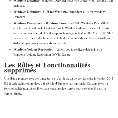
Windows Defender:
Windows Defender helps you protect your machine from
malware.
Windows Defender > GUI for Windows Defender:
GUI for Windows
Defender.
Windows PowerShell > Windows PowerShell 5.0:
Windows PowerShell
enables you to automate local and remote Windows administration. This task-
based command-line shell and scripting language is built on the Microsoft .NET
Framework. It includes hundreds of built-in commands and lets you write and
distribute your own commands and scripts.
Windows Volume Replication:
Allows you to replicate data using the
Windows Volume Replication (WVR) feature.
Les Rôles et Fonctionnalités
supprimés
Une liste a prendre avec des pincettes, car c’est juste un delta créer entre la version 2012
R2 et cette technical preview, qui est loin d’être une version finale. Certains rôles ou
fonctionnalités non disponibles dans cette preview seront peut-être ajoutés dans la
version finale.