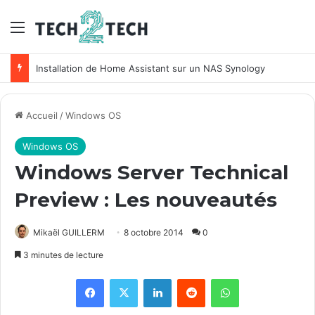
Menu
Unifi : Installation et configuration des points d’accès Ubiquiti
Accueil
/
Windows OS
Windows OS
Windows Server Technical
Preview : Les nouveautés
Mikaël GUILLERM
8 octobre 2014
0
3 minutes de lecture
Facebook
X
Linkedin
Reddit
WhatsApp