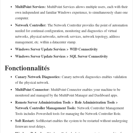
MultiPoint Services:
MultiPoint Services allows multiple users, each with their
own independent and familiar Windows experience, to simultaneously share one
computer.
Network Controller:
The Network Controller provides the point of automation
needed for continual configuration, monitoring and diagnostics of virtual
networks, physical networks, network services, network topology, address
management, etc. within a datacenter stamp.
Windows Server Update Services > WID Connectivity
Windows Server Update Services > SQL Server Connectivity
Fonctionnalités
Canary Network Diagnostics:
Canary network diagnostics enables validation
of the physical network.
MultiPoint Connector:
MultiPoint Connector enables your machine to be
monitored and managed by the MultiPoint Manager and Dashboard apps.
Remote Server Administration Tools > Role Administration Tools >
Network Controller Management Tools:
Network Controller Management
Tools includes Powershell tools for managing the Network Controller Role.
Soft Restart:
SoftRestart enables the system to be restarted without undergoing
firmware reset delays.