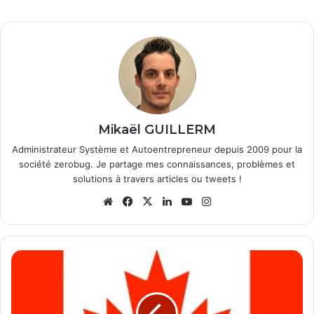
Mikaël GUILLERM
Administrateur Système et Autoentrepreneur depuis 2009 pour la
société zerobug. Je partage mes connaissances, problèmes et
solutions à travers articles ou tweets !
We
Fa
X
Lin
Yo
Ins
bsi
ce
ke
uT
tag
te
bo
din
ub
ra
ok
e
m
A
c
c
é