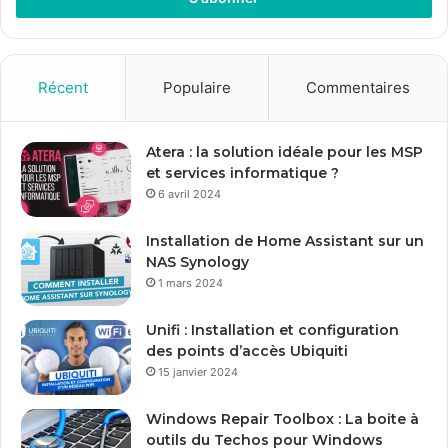
e
z
v
o
Récent
Populaire
Commentaires
t
r
e
Atera : la solution idéale pour les MSP
a
et services informatique ?
d
6 avril 2024
r
e
Installation de Home Assistant sur un
s
NAS Synology
s
1 mars 2024
e
E
Unifi : Installation et configuration
m
des points d’accès Ubiquiti
a
15 janvier 2024
i
l
Windows Repair Toolbox : La boite à
outils du Techos pour Windows