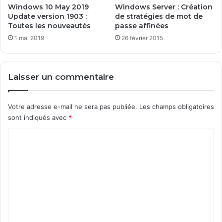
a
o
Windows 10 May 2019
Windows Server : Création
n
Update version 1903 :
de stratégies de mot de
r
Toutes les nouveautés
passe affinées
c
m
e
a
1 mai 2019
26 février 2015
t
i
q
Laisser un commentaire
u
e
s
Votre adresse e-mail ne sera pas publiée.
Les champs obligatoires
sont indiqués avec
*
C
o
m
m
e
n