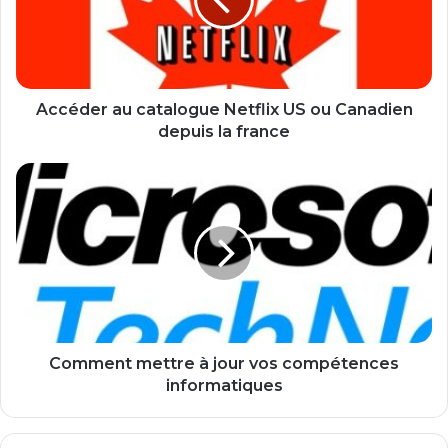
d
e
r
a
u
c
Accéder au catalogue Netflix US ou Canadien
a
depuis la france
t
a
C
l
o
o
m
g
m
u
e
e
n
N
t
e
m
t
e
f
t
Comment mettre à jour vos compétences
l
t
informatiques
i
r
x
e
U
à