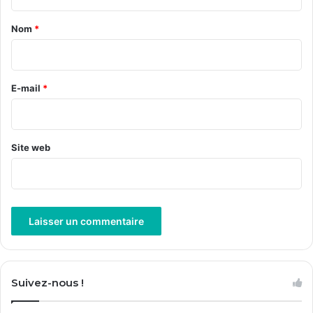
t
a
Nom
*
i
r
e
E-mail
*
*
Site web
A
l
Suivez-nous !
t
e