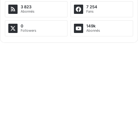
3 823
7 254
r
Abonnés
Fans
n
a
0
149k
Followers
Abonnés
t
i
v
e
: