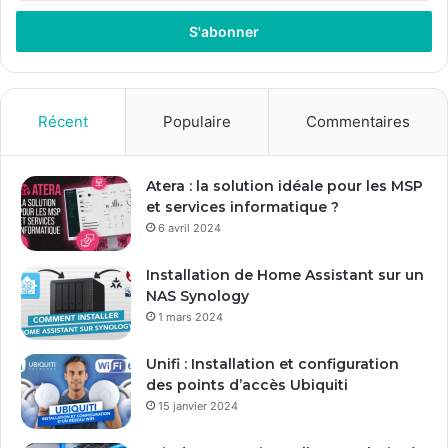
t
r
e
z
v
o
Récent
Populaire
Commentaires
t
r
e
Atera : la solution idéale pour les MSP
a
et services informatique ?
d
6 avril 2024
r
e
Installation de Home Assistant sur un
s
NAS Synology
s
1 mars 2024
e
E
Unifi : Installation et configuration
m
des points d’accès Ubiquiti
a
15 janvier 2024
i
l