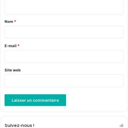
n
t
a
Nom
*
i
r
e
E-mail
*
*
Site web
A
l
Suivez-nous !
t