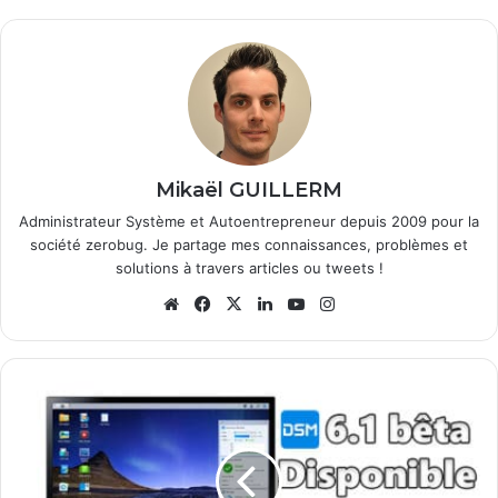
Mikaël GUILLERM
Administrateur Système et Autoentrepreneur depuis 2009 pour la
société zerobug. Je partage mes connaissances, problèmes et
solutions à travers articles ou tweets !
We
Fa
X
Lin
Yo
Ins
bsi
ce
ke
uT
tag
te
bo
din
ub
ra
ok
e
m
S
y
n
o
l