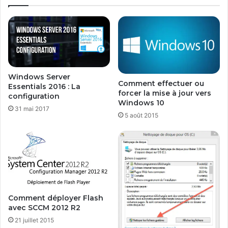
b
u
l
r
e
t
e
r
n
è
t
s
é
b
Windows Server
l
i
Comment effectuer ou
Essentials 2016 : La
é
e
forcer la mise à jour vers
configuration
c
n
Windows 10
h
31 mai 2017
t
5 août 2015
a
ô
r
t
g
.
e
.
m
.
e
n
t
Comment déployer Flash
avec SCCM 2012 R2
21 juillet 2015