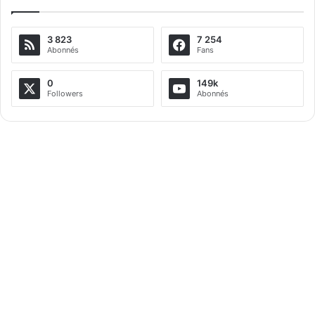
e
3 823
7 254
r
Abonnés
Fans
n
a
0
149k
Followers
Abonnés
t
i
v
e
: