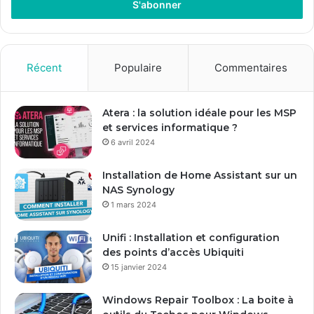
r
e
z
v
o
Récent
Populaire
Commentaires
t
r
e
Atera : la solution idéale pour les MSP
a
et services informatique ?
d
6 avril 2024
r
e
Installation de Home Assistant sur un
s
NAS Synology
s
1 mars 2024
e
E
Unifi : Installation et configuration
m
des points d’accès Ubiquiti
a
15 janvier 2024
i
l
Windows Repair Toolbox : La boite à