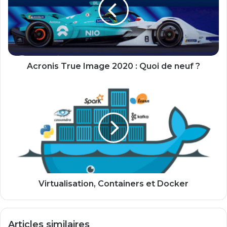
2020
:
Quoi
de
neuf
?
Acronis True Image 2020 : Quoi de neuf ?
Virtualisation,
Containers
et
Docker
Virtualisation, Containers et Docker
Articles similaires