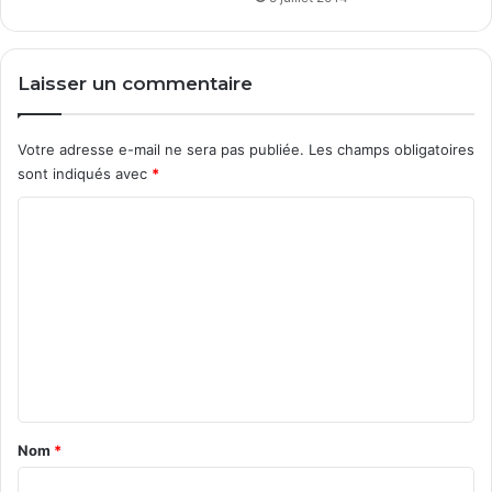
Laisser un commentaire
Votre adresse e-mail ne sera pas publiée.
Les champs obligatoires
sont indiqués avec
*
C
o
m
m
e
n
t
a
Nom
*
i