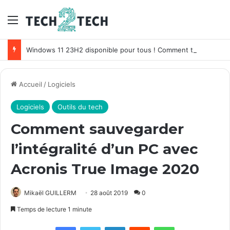
Menu
Windows 11 23H2 disponible pour tous ! Comment télécharger Windows 11 Sun Valley 3 ?
Accueil
/
Logiciels
Logiciels
Outils du tech
Comment sauvegarder
l’intégralité d’un PC avec
Acronis True Image 2020
Mikaël GUILLERM
28 août 2019
0
Temps de lecture 1 minute
Facebook
X
Linkedin
Reddit
WhatsApp