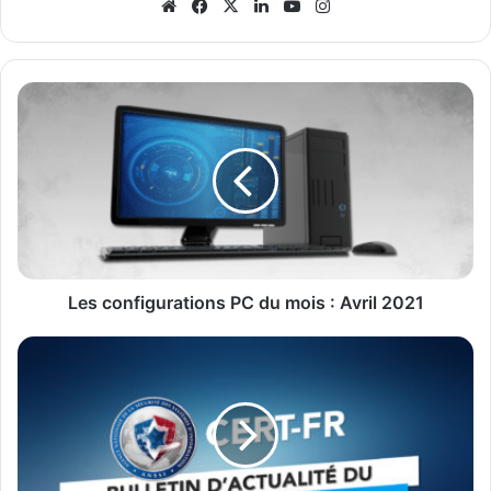
Website
Facebook
X
Linkedin
YouTube
Instagram
Les
configurations
PC
du
mois
:
Avril
2021
Les configurations PC du mois : Avril 2021
Bulletin
d'actualité
du
CERT-
FR
-
06/04/2021