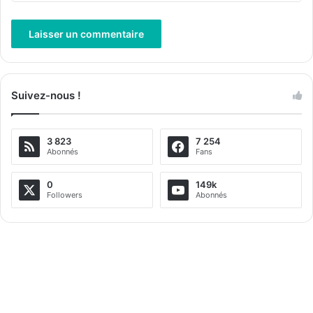
A
l
Suivez-nous !
t
e
3 823
7 254
r
Abonnés
Fans
n
a
0
149k
Followers
Abonnés
t
i
v
e
: