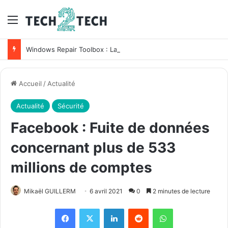
Menu
Windows Repair Toolbox : La boite à outils du Techos pour Windows
Accueil
/
Actualité
Actualité
Sécurité
Facebook : Fuite de données
concernant plus de 533
millions de comptes
Mikaël GUILLERM
6 avril 2021
0
2 minutes de lecture
Facebook
X
Linkedin
Reddit
WhatsApp