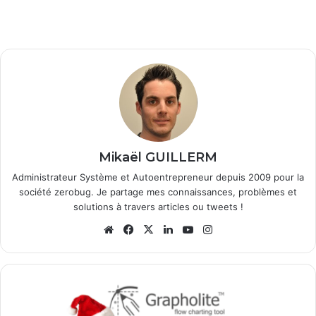
Mikaël GUILLERM
Administrateur Système et Autoentrepreneur depuis 2009 pour la
société zerobug. Je partage mes connaissances, problèmes et
solutions à travers articles ou tweets !
We
Fa
X
Lin
Yo
Ins
bsi
ce
ke
uT
tag
te
bo
din
ub
ra
ok
e
m
C
o
n