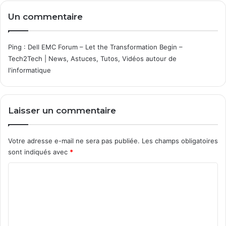
n
c
Un commentaire
c
o
e
r
G
n
Ping :
Dell EMC Forum – Let the Transformation Begin –
r
t
Tech2Tech | News, Astuces, Tutos, Vidéos autour de
a
i
p
l'informatique
m
h
e
o
-
l
U
Laisser un commentaire
i
n
t
e
e
m
Votre adresse e-mail ne sera pas publiée.
Les champs obligatoires
u
sont indiqués avec
*
t
a
C
t
o
i
o
m
n
m
s