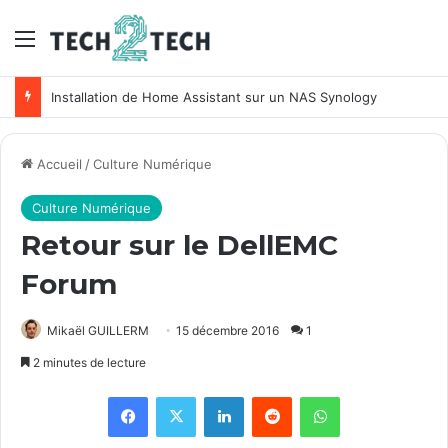
Menu
Unifi : Installation et configuration des points d’accès Ubiquiti
Accueil
/
Culture Numérique
Culture Numérique
Retour sur le DellEMC
Forum
Mikaël GUILLERM
15 décembre 2016
1
2 minutes de lecture
Facebook
X
Linkedin
Reddit
WhatsApp