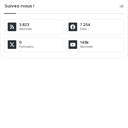
Suivez-nous !
t
e
3 823
7 254
r
Abonnés
Fans
n
a
0
149k
Followers
Abonnés
t
i
v
e
: