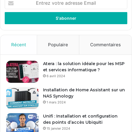
E
n
t
r
e
z
v
o
Récent
Populaire
Commentaires
t
r
e
Atera : la solution idéale pour les MSP
a
et services informatique ?
d
6 avril 2024
r
e
Installation de Home Assistant sur un
s
NAS Synology
s
1 mars 2024
e
E
Unifi : Installation et configuration
m
des points d’accès Ubiquiti
a
15 janvier 2024
i