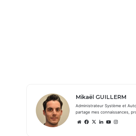
Mikaël GUILLERM
Administrateur Système et Auto
partage mes connaissances, prob
We
Fa
X
Lin
Yo
Ins
bsi
ce
ke
uT
tag