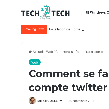
Windows 
Breaking News
Installation de Home Assistant sur un
Accueil
/
Web
/
Comment se faire pirater son compt
Web
Comment se fai
compte twitter 
Mikaël GUILLERM
19 septembre 2011