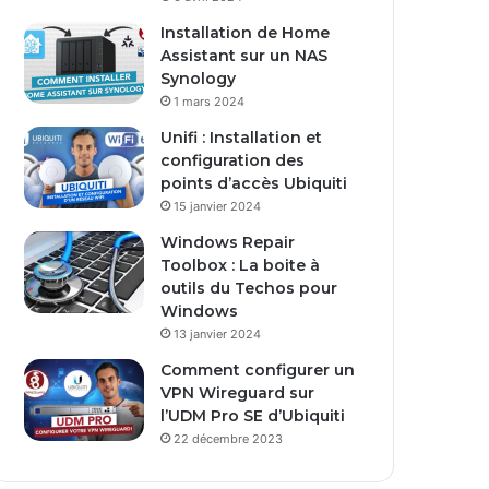
s
Installation de Home
e
Assistant sur un NAS
E
Synology
m
1 mars 2024
a
i
Unifi : Installation et
l
configuration des
points d’accès Ubiquiti
15 janvier 2024
Windows Repair
Toolbox : La boite à
outils du Techos pour
Windows
13 janvier 2024
Comment configurer un
VPN Wireguard sur
l’UDM Pro SE d’Ubiquiti
22 décembre 2023