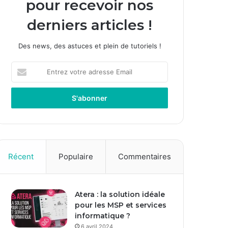
pour recevoir nos
derniers articles !
Des news, des astuces et plein de tutoriels !
E
n
t
r
e
z
v
o
t
Récent
Populaire
Commentaires
r
e
a
Atera : la solution idéale
d
pour les MSP et services
r
informatique ?
e
s
6 avril 2024