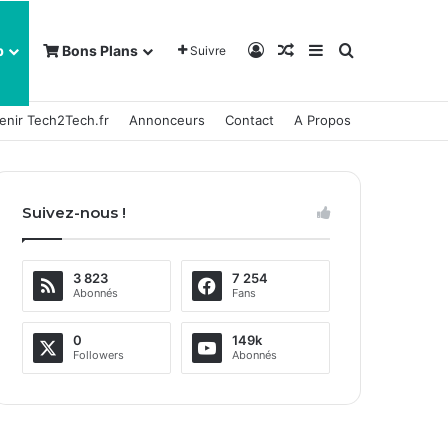
Connexion
Article Aléatoire
Sidebar (barre la
Rechercher
b
Bons Plans
Suivre
enir Tech2Tech.fr
Annonceurs
Contact
A Propos
Suivez-nous !
3 823
7 254
Abonnés
Fans
0
149k
Followers
Abonnés