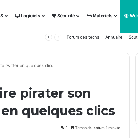
OS
Logiciels
Sécurité
Matériels
We
 NAS Synology
Forum des techs
Annuaire
Sout
e twitter en quelques clics
re pirater son
en quelques clics
3
Temps de lecture 1 minute