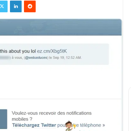
X
Linkedin
Reddit