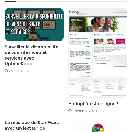
.
r
m
O
e
f
f
i
c
e
Surveiller la disponibilité
2
de vos sites web et
0
services avec
1
UptimeRobot
0
25 juin 2018
Hadopi.fr est en ligne !
1 octobre 2010
La musique de Star Wars
avec un lecteur de