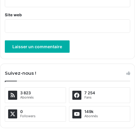
Site web
A
l
Suivez-nous !
t
e
3 823
7 254
r
Abonnés
Fans
n
a
0
149k
Followers
Abonnés
t
i