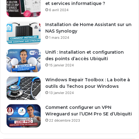
a
et services informatique ?
d
6 avril 2024
r
e
Installation de Home Assistant sur un
s
NAS Synology
s
1 mars 2024
e
E
Unifi : Installation et configuration
m
des points d’accès Ubiquiti
a
15 janvier 2024
i
l
Windows Repair Toolbox : La boite à
outils du Techos pour Windows
13 janvier 2024
Comment configurer un VPN
Wireguard sur l’UDM Pro SE d’Ubiquiti
22 décembre 2023