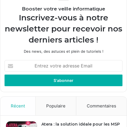
Booster votre veille informatique
Inscrivez-vous à notre
newsletter pour recevoir nos
derniers articles !
Des news, des astuces et plein de tutoriels !
E
n
t
r
e
z
v
o
Récent
Populaire
Commentaires
t
r
e
Atera : la solution idéale pour les MSP