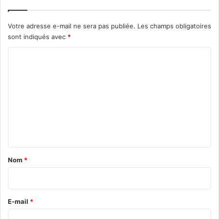
Votre adresse e-mail ne sera pas publiée.
Les champs obligatoires
sont indiqués avec
*
C
o
m
m
e
n
t
a
Nom
*
i
r
e
E-mail
*
*