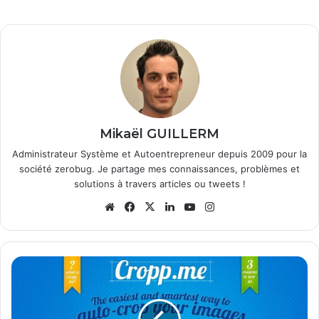
Mikaël GUILLERM
Administrateur Système et Autoentrepreneur depuis 2009 pour la
société zerobug. Je partage mes connaissances, problèmes et
solutions à travers articles ou tweets !
We
Fa
X
Lin
Yo
Ins
bsi
ce
ke
uT
tag
te
bo
din
ub
ra
ok
e
m
R
e
c
a