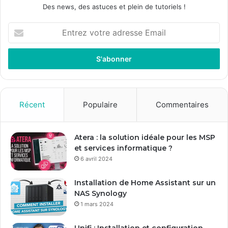
Des news, des astuces et plein de tutoriels !
E
n
t
r
e
z
v
o
Récent
Populaire
Commentaires
t
r
e
Atera : la solution idéale pour les MSP
a
et services informatique ?
d
6 avril 2024
r
e
Installation de Home Assistant sur un
s
NAS Synology
s
1 mars 2024
e
E