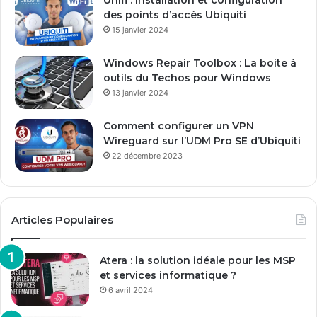
Unifi : Installation et configuration
m
des points d’accès Ubiquiti
a
15 janvier 2024
i
l
Windows Repair Toolbox : La boite à
outils du Techos pour Windows
13 janvier 2024
Comment configurer un VPN
Wireguard sur l’UDM Pro SE d’Ubiquiti
22 décembre 2023
Articles Populaires
Atera : la solution idéale pour les MSP
et services informatique ?
6 avril 2024