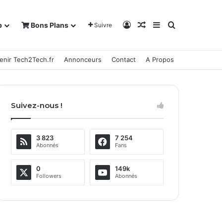
Connexion
Article Aléatoire
Sidebar (barre la
Rechercher
b
Bons Plans
Suivre
enir Tech2Tech.fr
Annonceurs
Contact
A Propos
Suivez-nous !
3 823
7 254
Abonnés
Fans
0
149k
Followers
Abonnés