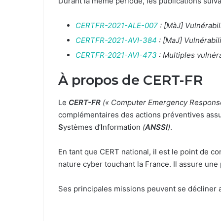
Durant la même période, les publications suiva
CERTFR-2021-ALE-007
: [MàJ] Vulnérabi
CERTFR-2021-AVI-384
: [MaJ] Vulnérabi
CERTFR-2021-AVI-473
: Multiples vulné
À propos de CERT-FR
Le
CERT-FR
(« Computer Emergency Respons
complémentaires des actions préventives assur
S
ystèmes d’
I
nformation
(
ANSSI
)
.
En tant que CERT national, il est le point de co
nature cyber touchant la France. Il assure une
Ses principales missions peuvent se décliner a