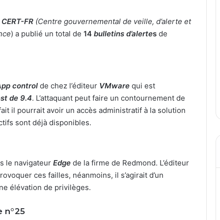
e
CERT-FR
(Centre gouvernemental de veille, d’alerte et
nce
) a publié un total de
14
bulletins d’alerte
s
de
pp control
de chez l’éditeur
VMware
qui est
st de 9.4
. L’attaquant peut faire un contournement de
ait il pourrait avoir un accès administratif à la solution
ctifs sont déjà disponibles.
ns le navigateur
Edge
de la firme de Redmond. L’éditeur
ovoquer ces failles, néanmoins, il s’agirait d’un
ne élévation de privilèges.
e n°25