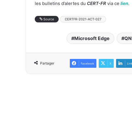
les bulletins d’alertes du
CERT-FR
via ce
lien
.
Source
CERTFR-2021-ACT-027
Microsoft Edge
QN
Partager
Facebook
X
Lin