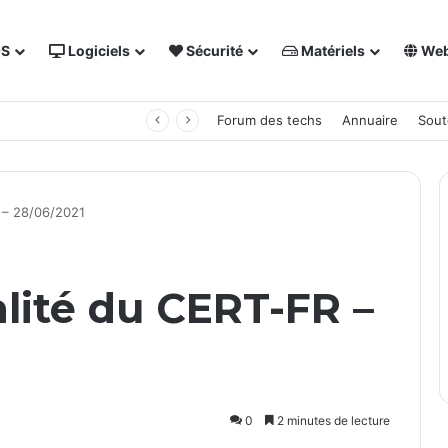
OS
Logiciels
Sécurité
Matériels
We
 NAS Synology
Forum des techs
Annuaire
Sout
R – 28/06/2021
alité du CERT-FR –
0
2 minutes de lecture