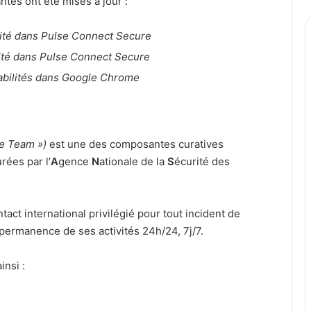
ntes ont été mises à jour :
lité dans Pulse Connect Secure
lité dans Pulse Connect Secure
rabilités dans Google Chrome
e Team »)
est une des composantes curatives
ées par l’
A
gence
N
ationale de la
S
écurité des
ntact international privilégié pour tout incident de
 permanence de ses activités 24h/24, 7j/7.
insi :