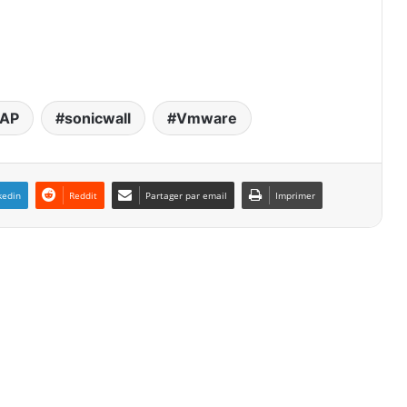
AP
sonicwall
Vmware
kedin
Reddit
Partager par email
Imprimer