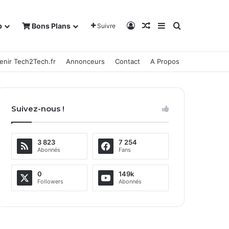
Connexion
Article Aléatoire
Sidebar (barre la
Rechercher
b
Bons Plans
Suivre
enir Tech2Tech.fr
Annonceurs
Contact
A Propos
Suivez-nous !
3 823
7 254
Abonnés
Fans
0
149k
Followers
Abonnés