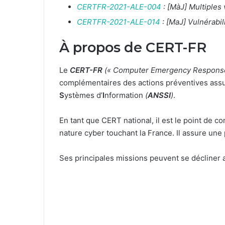
CERTFR-2021-ALE-004
: [MàJ] Multiples
CERTFR-2021-ALE-014
: [MaJ] Vulnérabi
À propos de CERT-FR
Le
CERT-FR
(« Computer Emergency Respons
complémentaires des actions préventives assur
S
ystèmes d’
I
nformation
(
ANSSI
)
.
En tant que CERT national, il est le point de co
nature cyber touchant la France. Il assure une
Ses principales missions peuvent se décliner a