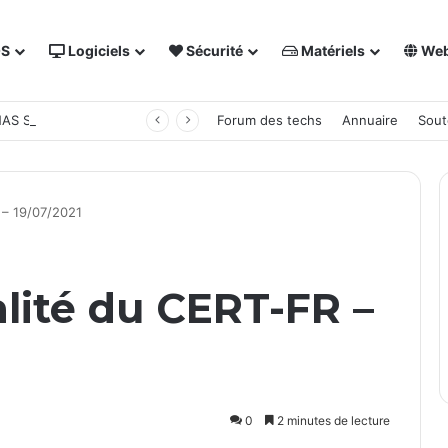
OS
Logiciels
Sécurité
Matériels
We
 NAS Synology
Forum des techs
Annuaire
Sout
R – 19/07/2021
alité du CERT-FR –
0
2 minutes de lecture