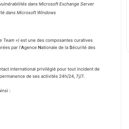
 vulnérabilités dans Microsoft Exchange Server
lité dans Microsoft Windows
e Team »)
est une des composantes curatives
ées par l’
A
gence
N
ationale de la
S
écurité des
ntact international privilégié pour tout incident de
 permanence de ses activités 24h/24, 7j/7.
insi :