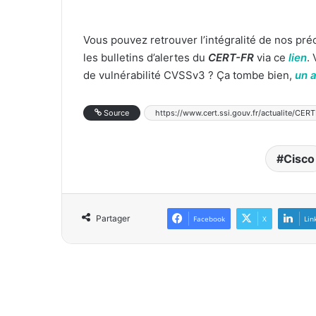
Vous pouvez retrouver l’intégralité de nos pr
les bulletins d’alertes du
CERT-FR
via ce
lien
.
de vulnérabilité CVSSv3 ? Ça tombe bien,
un a
Source
https://www.cert.ssi.gouv.fr/actualite/CE
Cisco
Partager
Facebook
X
Lin