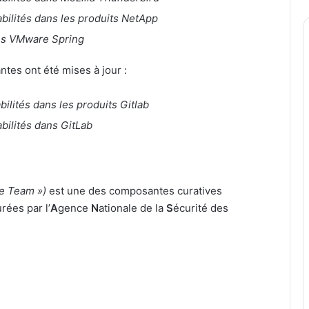
abilités dans les produits NetApp
ans VMware Spring
ntes ont été mises à jour :
bilités dans les produits Gitlab
abilités dans GitLab
e Team »)
est une des composantes curatives
ées par l’
A
gence
N
ationale de la
S
écurité des