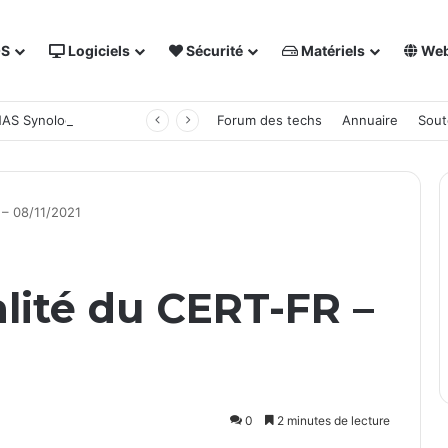
OS
Logiciels
Sécurité
Matériels
We
 NAS Synology
Forum des techs
Annuaire
Sout
R – 08/11/2021
alité du CERT-FR –
0
2 minutes de lecture