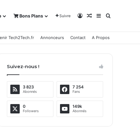
Connexion
Article Aléatoire
Sidebar (barre la
Rechercher
b
Bons Plans
Suivre
enir Tech2Tech.fr
Annonceurs
Contact
A Propos
Suivez-nous !
3 823
7 254
Abonnés
Fans
0
149k
Followers
Abonnés