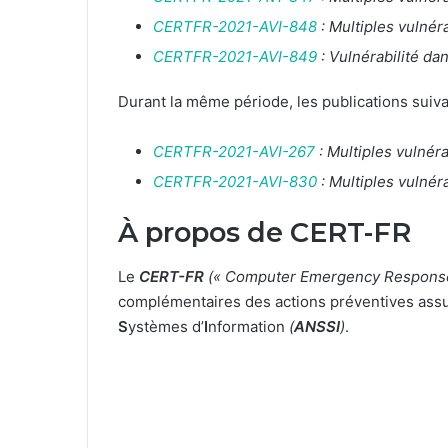
CERTFR-2021-AVI-848
: Multiples vulnér
CERTFR-2021-AVI-849
: Vulnérabilité d
Durant la même période, les publications suiva
CERTFR-2021-AVI-267
: Multiples vulnéra
CERTFR-2021-AVI-830
: Multiples vulnér
À propos de CERT-FR
Le
CERT-FR
(« Computer Emergency Respons
complémentaires des actions préventives assur
S
ystèmes d’
I
nformation
(
ANSSI
)
.