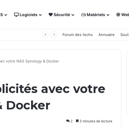
OS
Logiciels
Sécurité
Matériels
We
 NAS Synology
Forum des techs
Annuaire
Sout
avec votre NAS Synology & Docker
licités avec votre
& Docker
2
3 minutes de lecture