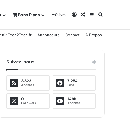
Connexion
Article Aléatoire
Sidebar (barre la
Rechercher
b
Bons Plans
Suivre
enir Tech2Tech.fr
Annonceurs
Contact
A Propos
Suivez-nous !
3 823
7 254
Abonnés
Fans
0
149k
Followers
Abonnés