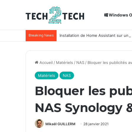
Windows 
Breaking News
Installation de Home Assistant sur un
Accueil
/
Matériels
/
NAS
/
Bloquer les publicités 
Matériels
NAS
Bloquer les pub
NAS Synology 
Mikaël GUILLERM
28 janvier 2021