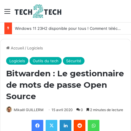
Menu
Windows 11 23H2 disponible pour tous ! Comment télécharger Windows 11 Sun Valley 3 ?
Accueil
/
Logiciels
Logiciels
Outils du tech
Sécurité
Bitwarden : Le gestionnaire
de mots de passe Open
Source
Mikaël GUILLERM
15 avril 2020
0
2 minutes de lecture
Facebook
X
Linkedin
Reddit
WhatsApp