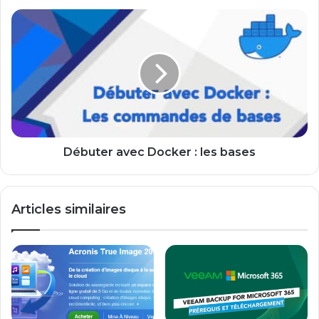
Débuter
avec
Docker
:
les
bases
Débuter avec Docker : les bases
Articles similaires