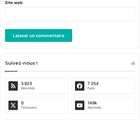
Site web
A
l
Suivez-nous !
t
e
3 823
7 254
r
Abonnés
Fans
n
a
0
149k
Followers
Abonnés
t
i
v