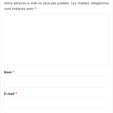
Votre adresse e-mail ne sera pas publiée.
Les champs obligatoires
sont indiqués avec
*
C
o
m
m
e
n
t
a
Nom
*
i
r
e
E-mail
*
*