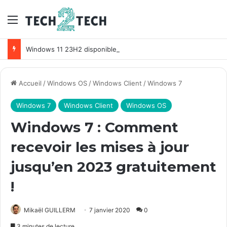
Menu
Windows 11 23H2 disponible pour tous ! Comment télécharger Windows 11 Sun Valley 3 ?
Accueil
/
Windows OS
/
Windows Client
/
Windows 7
Windows 7
Windows Client
Windows OS
Windows 7 : Comment
recevoir les mises à jour
jusqu’en 2023 gratuitement
!
Mikaël GUILLERM
7 janvier 2020
0
3 minutes de lecture