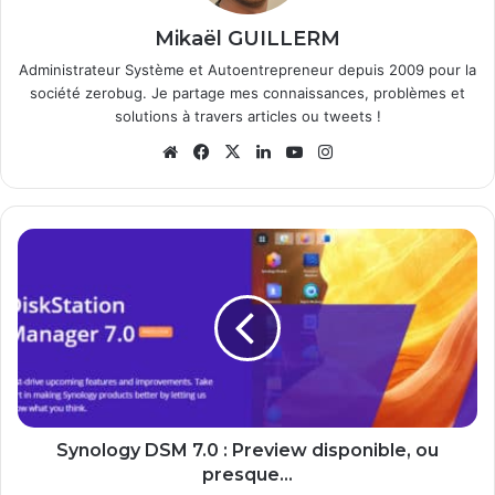
Mikaël GUILLERM
Administrateur Système et Autoentrepreneur depuis 2009 pour la
société zerobug. Je partage mes connaissances, problèmes et
solutions à travers articles ou tweets !
Website
Facebook
X
Linkedin
YouTube
Instagram
Synology
DSM
7.0
:
Preview
disponible,
ou
presque...
Synology DSM 7.0 : Preview disponible, ou
presque...