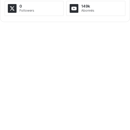
a
0
149k
Followers
Abonnés
t
i
v
e
: