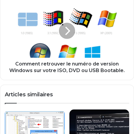
Comment
retrouver
le
numéro
de
version
Windows
sur
votre
ISO,
Comment retrouver le numéro de version
DVD
Windows sur votre ISO, DVD ou USB Bootable.
ou
USB
Bootable.
Articles similaires