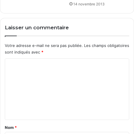
14 novembre 2013
Laisser un commentaire
Votre adresse e-mail ne sera pas publiée.
Les champs obligatoires
sont indiqués avec
*
C
o
m
m
e
n
t
a
Nom
*