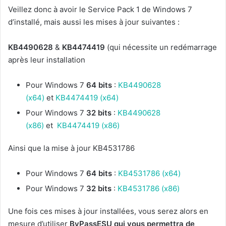
Veillez donc à avoir le Service Pack 1 de Windows 7
d’installé, mais aussi les mises à jour suivantes :
KB4490628
&
KB4474419
(qui nécessite un redémarrage
après leur installation
Pour Windows 7
64 bits
:
KB4490628
(x64)
et
KB4474419 (x64)
Pour Windows 7
32 bits
:
KB4490628
(x86)
et
KB4474419 (x86)
Ainsi que la mise à jour KB4531786
Pour Windows 7
64 bits
:
KB4531786 (x64)
Pour Windows 7
32 bits
:
KB4531786 (x86)
Une fois ces mises à jour installées, vous serez alors en
mesure d’utiliser
ByPassESU qui vous permettra de