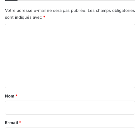
Votre adresse e-mail ne sera pas publiée.
Les champs obligatoires
sont indiqués avec
*
C
o
m
m
e
n
t
a
Nom
*
i
r
e
E-mail
*
*