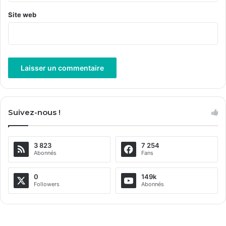
Site web
A
l
Suivez-nous !
t
e
3 823
7 254
r
Abonnés
Fans
n
a
0
149k
Followers
Abonnés
t
i
v