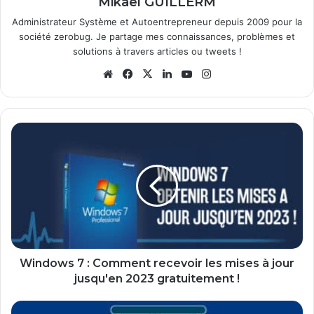
Mikaël GUILLERM
Administrateur Système et Autoentrepreneur depuis 2009 pour la
société zerobug. Je partage mes connaissances, problèmes et
solutions à travers articles ou tweets !
Website
Facebook
X
Linkedin
YouTube
Instagram
Windows
7
:
Comment
recevoir
les
mises
à
jour
jusqu'en
Windows 7 : Comment recevoir les mises à jour
2023
jusqu'en 2023 gratuitement !
gratuitement
!
Fin