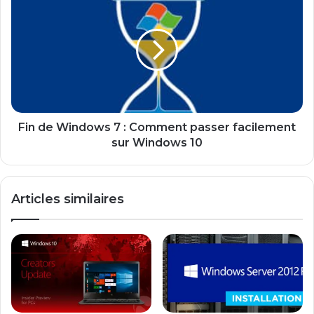
de
Windows
7
:
Comment
passer
facilement
sur
Windows
Fin de Windows 7 : Comment passer facilement
10
sur Windows 10
Articles similaires