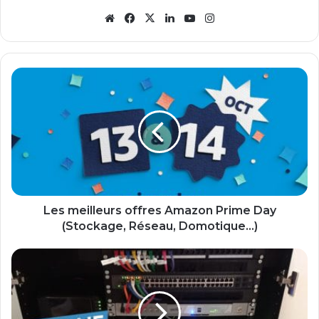
Website
Facebook
X
Linkedin
YouTube
Instagram
Les
meilleurs
offres
Amazon
Prime
Day
(Stockage,
Réseau,
Domotique...)
Les meilleurs offres Amazon Prime Day
(Stockage, Réseau, Domotique...)
Comment
j'ai
fabriqué
ma
baie