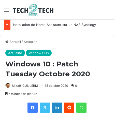
Menu
Unifi : Installation et configuration des points d’accès Ubiquiti
Accueil
/
Actualité
Actualité
Windows OS
Windows 10 : Patch
Tuesday Octobre 2020
Mikaël GUILLERM
15 octobre 2020
0
6 minutes de lecture
Facebook
X
Linkedin
Reddit
WhatsApp