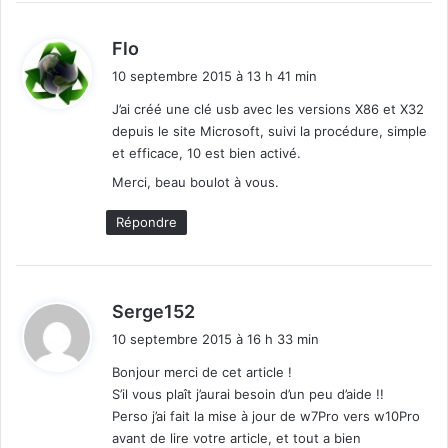
d
Flo
i
10 septembre 2015 à 13 h 41 min
t
J’ai créé une clé usb avec les versions X86 et X32
depuis le site Microsoft, suivi la procédure, simple
:
et efficace, 10 est bien activé.
Merci, beau boulot à vous.
Répondre
d
Serge152
i
10 septembre 2015 à 16 h 33 min
t
Bonjour merci de cet article !
S’il vous plaît j’aurai besoin d’un peu d’aide !!
:
Perso j’ai fait la mise à jour de w7Pro vers w10Pro
avant de lire votre article, et tout a bien