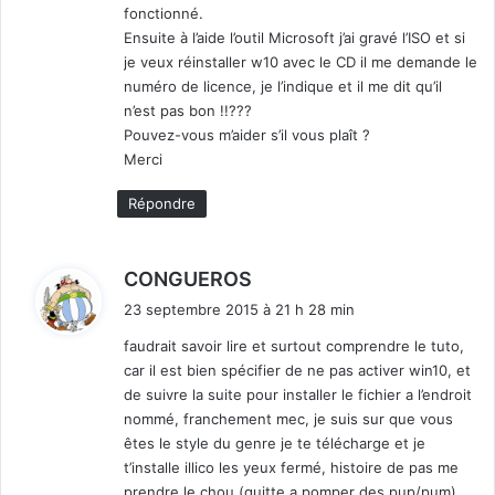
fonctionné.
Ensuite à l’aide l’outil Microsoft j’ai gravé l’ISO et si
je veux réinstaller w10 avec le CD il me demande le
numéro de licence, je l’indique et il me dit qu’il
n’est pas bon !!???
Pouvez-vous m’aider s’il vous plaît ?
Merci
Répondre
d
CONGUEROS
i
23 septembre 2015 à 21 h 28 min
t
faudrait savoir lire et surtout comprendre le tuto,
car il est bien spécifier de ne pas activer win10, et
:
de suivre la suite pour installer le fichier a l’endroit
nommé, franchement mec, je suis sur que vous
êtes le style du genre je te télécharge et je
t’installe illico les yeux fermé, histoire de pas me
prendre le chou (quitte a pomper des pup/pum)