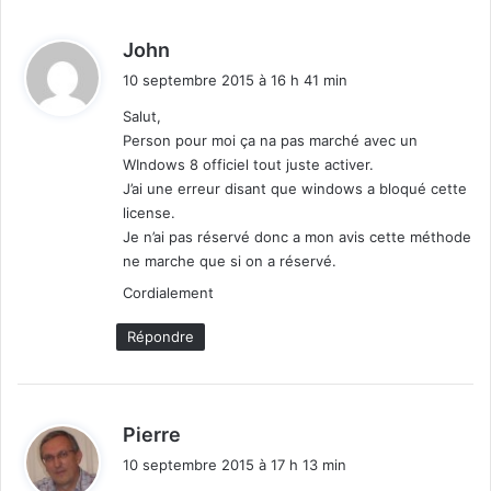
d
John
i
10 septembre 2015 à 16 h 41 min
t
Salut,
Person pour moi ça na pas marché avec un
:
WIndows 8 officiel tout juste activer.
J’ai une erreur disant que windows a bloqué cette
license.
Je n’ai pas réservé donc a mon avis cette méthode
ne marche que si on a réservé.
Cordialement
Répondre
d
Pierre
i
10 septembre 2015 à 17 h 13 min
t