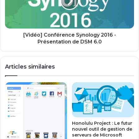
t
é
e
o
f
]
f
C
e
o
c
n
[Vidéo] Conférence Synology 2016 -
t
f
Présentation de DSM 6.0
u
é
e
r
r
e
Articles similaires
u
n
n
c
e
e
"
S
c
y
l
n
e
o
a
l
n
o
Honolulu Project : Le futur
i
g
nouvel outil de gestion de
n
y
serveurs de Microsoft
s
2