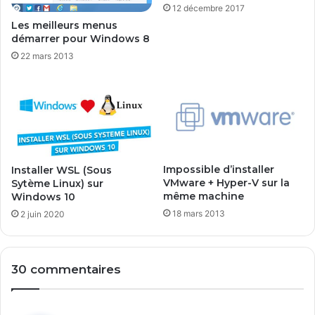
12 décembre 2017
t
0
Les meilleurs menus
a
1
démarrer pour Windows 8
l
6
22 mars 2013
l
-
"
P
r
é
s
e
n
t
Impossible d’installer
Installer WSL (Sous
a
VMware + Hyper-V sur la
Sytème Linux) sur
t
même machine
Windows 10
i
18 mars 2013
2 juin 2020
o
n
d
e
30 commentaires
D
S
M