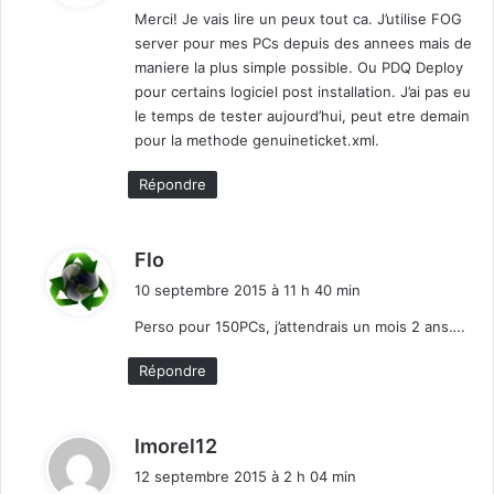
Merci! Je vais lire un peux tout ca. J’utilise FOG
server pour mes PCs depuis des annees mais de
:
maniere la plus simple possible. Ou PDQ Deploy
pour certains logiciel post installation. J’ai pas eu
le temps de tester aujourd’hui, peut etre demain
pour la methode genuineticket.xml.
Répondre
d
Flo
i
10 septembre 2015 à 11 h 40 min
t
Perso pour 150PCs, j’attendrais un mois 2 ans….
:
Répondre
d
lmorel12
i
12 septembre 2015 à 2 h 04 min
t