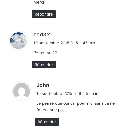
:
Merci
Répondre
d
ced32
i
10 septembre 2015 à 15 h 47 min
t
Personne ??
:
Répondre
d
John
i
10 septembre 2015 à 16 h 55 min
t
Je pense que oui car pour moi sans ca ne
fonctionne pas.
:
Répondre