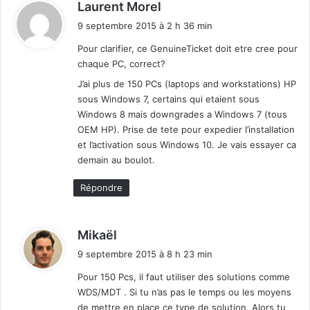
d
Laurent Morel
6
i
.
9 septembre 2015 à 2 h 36 min
t
0
Pour clarifier, ce GenuineTicket doit etre cree pour
chaque PC, correct?
:
J’ai plus de 150 PCs (laptops and workstations) HP
sous Windows 7, certains qui etaient sous
Windows 8 mais downgrades a Windows 7 (tous
OEM HP). Prise de tete pour expedier l’installation
et l’activation sous Windows 10. Je vais essayer ca
demain au boulot.
Répondre
d
Mikaël
i
9 septembre 2015 à 8 h 23 min
t
Pour 150 Pcs, il faut utiliser des solutions comme
WDS/MDT . Si tu n’as pas le temps ou les moyens
:
de mettre en place ce type de solution. Alors tu