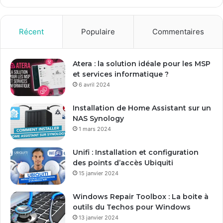
z
v
o
Récent
Populaire
Commentaires
t
r
e
Atera : la solution idéale pour les MSP
a
et services informatique ?
d
6 avril 2024
r
e
Installation de Home Assistant sur un
s
NAS Synology
s
1 mars 2024
e
E
Unifi : Installation et configuration
m
des points d’accès Ubiquiti
a
15 janvier 2024
i
l
Windows Repair Toolbox : La boite à
outils du Techos pour Windows
13 janvier 2024