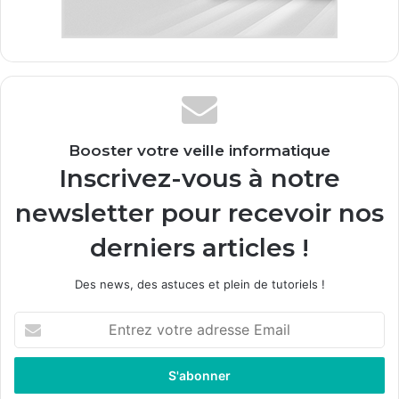
Booster votre veille informatique
Inscrivez-vous à notre
newsletter pour recevoir nos
derniers articles !
Des news, des astuces et plein de tutoriels !
E
n
t
r
e