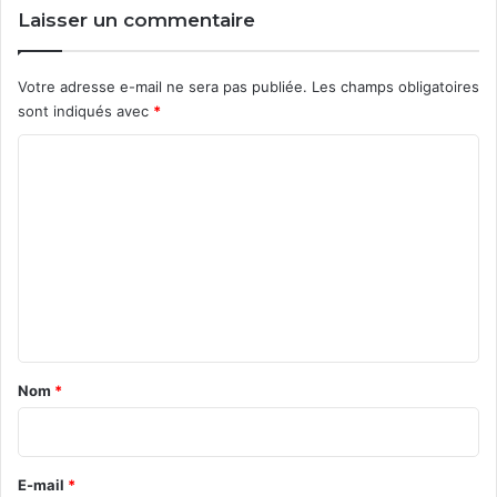
Laisser un commentaire
Votre adresse e-mail ne sera pas publiée.
Les champs obligatoires
sont indiqués avec
*
C
o
m
m
e
n
t
a
Nom
*
i
r
e
E-mail
*