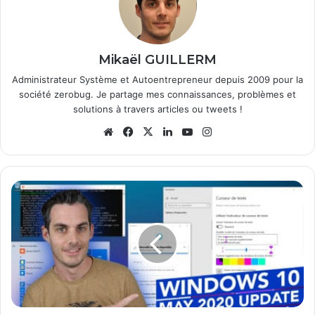
Mikaël GUILLERM
Administrateur Système et Autoentrepreneur depuis 2009 pour la
société zerobug. Je partage mes connaissances, problèmes et
solutions à travers articles ou tweets !
Website
Facebook
X
Linkedin
YouTube
Instagram
Windows
10
May
2020
Update
version
2004
:
Toutes