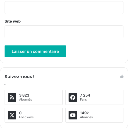
*
Site web
A
l
Suivez-nous !
t
e
3 823
7 254
r
Abonnés
Fans
n
a
0
149k
Followers
Abonnés
t