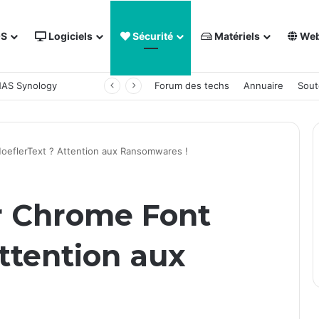
OS
Logiciels
Sécurité
Matériels
We
 NAS Synology
Forum des techs
Annuaire
Sout
oeflerText ? Attention aux Ransomwares !
r Chrome Font
ttention aux