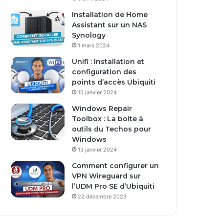
s
Installation de Home
e
Assistant sur un NAS
E
Synology
m
1 mars 2024
a
i
Unifi : Installation et
l
configuration des
points d’accès Ubiquiti
15 janvier 2024
Windows Repair
Toolbox : La boite à
outils du Techos pour
Windows
13 janvier 2024
Comment configurer un
VPN Wireguard sur
l’UDM Pro SE d’Ubiquiti
22 décembre 2023