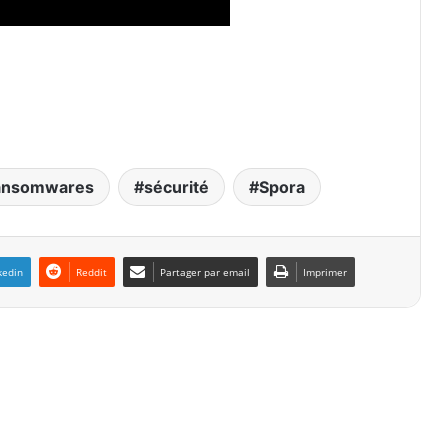
ansomwares
sécurité
Spora
kedin
Reddit
Partager par email
Imprimer