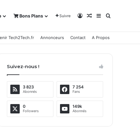
Connexion
Article Aléatoire
Sidebar (barre la
Rechercher
b
Bons Plans
Suivre
enir Tech2Tech.fr
Annonceurs
Contact
A Propos
Suivez-nous !
3 823
7 254
Abonnés
Fans
0
149k
Followers
Abonnés