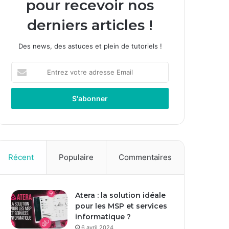
pour recevoir nos
derniers articles !
Des news, des astuces et plein de tutoriels !
E
n
t
r
e
z
v
o
t
Récent
Populaire
Commentaires
r
e
a
Atera : la solution idéale
d
pour les MSP et services
r
informatique ?
e
s
6 avril 2024