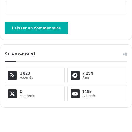
A
l
Suivez-nous !
t
e
3 823
7 254
r
Abonnés
Fans
n
a
0
149k
Followers
Abonnés
t
i
v
e