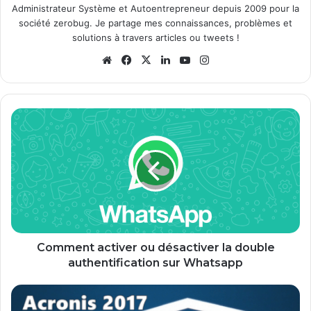
Administrateur Système et Autoentrepreneur depuis 2009 pour la
société zerobug. Je partage mes connaissances, problèmes et
solutions à travers articles ou tweets !
We
Fa
X
Lin
Yo
Ins
bsi
ce
ke
uT
tag
te
bo
din
ub
ra
ok
e
m
C
o
m
m
e
n
t
a
c
t
Comment activer ou désactiver la double
i
authentification sur Whatsapp
v
e
E
r
s