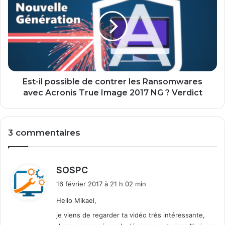
o
t
u
-
d
i
é
l
s
p
a
o
c
s
t
s
Est-il possible de contrer les Ransomwares
i
i
avec Acronis True Image 2017 NG ? Verdict
v
b
e
l
r
e
3 commentaires
l
d
a
e
d
c
o
o
d
SOSPC
u
n
i
16 février 2017 à 21 h 02 min
b
t
t
l
r
Hello Mikael,
e
e
:
je viens de regarder ta vidéo très intéressante,
a
r