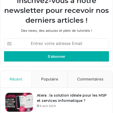
Inscrivez-vous à notre
newsletter pour recevoir nos
derniers articles !
Des news, des astuces et plein de tutoriels !
E
n
t
r
e
z
v
o
Récent
Populaire
Commentaires
t
r
e
Atera : la solution idéale pour les MSP
a
et services informatique ?
d
6 avril 2024
r