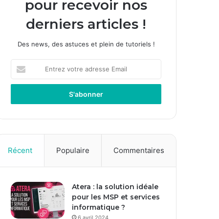
pour recevoir nos
derniers articles !
Des news, des astuces et plein de tutoriels !
E
n
t
r
e
z
v
o
t
Récent
Populaire
Commentaires
r
e
a
Atera : la solution idéale
d
pour les MSP et services
r
informatique ?
e
s
6 avril 2024