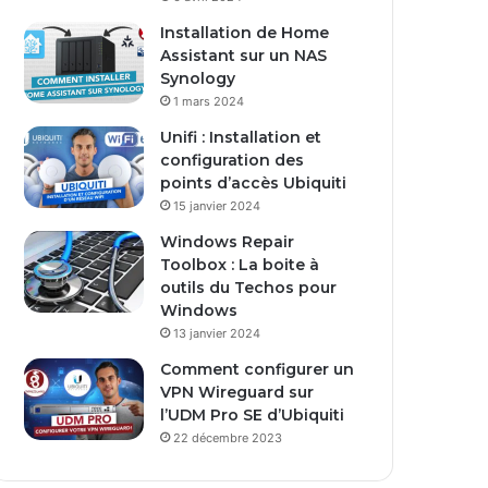
s
Installation de Home
e
Assistant sur un NAS
E
Synology
m
1 mars 2024
a
i
Unifi : Installation et
l
configuration des
points d’accès Ubiquiti
15 janvier 2024
Windows Repair
Toolbox : La boite à
outils du Techos pour
Windows
13 janvier 2024
Comment configurer un
VPN Wireguard sur
l’UDM Pro SE d’Ubiquiti
22 décembre 2023