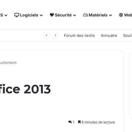
OS
Logiciels
Sécurité
Matériels
We
 NAS Synology
Forum des techs
Annuaire
Sout
tuitement
ice 2013
1
6 minutes de lecture