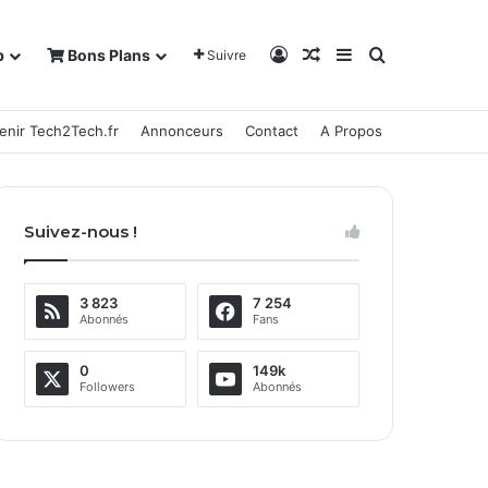
Connexion
Article Aléatoire
Sidebar (barre la
Rechercher
b
Bons Plans
Suivre
enir Tech2Tech.fr
Annonceurs
Contact
A Propos
Suivez-nous !
3 823
7 254
Abonnés
Fans
0
149k
Followers
Abonnés