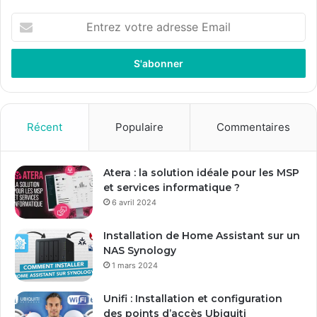
E
n
t
r
e
z
v
o
Récent
Populaire
Commentaires
t
r
e
Atera : la solution idéale pour les MSP
a
et services informatique ?
d
6 avril 2024
r
e
Installation de Home Assistant sur un
s
NAS Synology
s
1 mars 2024
e
E
Unifi : Installation et configuration
m
des points d’accès Ubiquiti