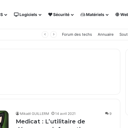
OS
Logiciels
Sécurité
Matériels
We
 NAS Synology
Forum des techs
Annuaire
Sout
Mikaël GUILLERM
14 avril 2021
9
Medicat : L’utilitaire de