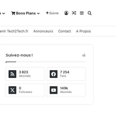
Connexion
Article Aléatoire
Sidebar (barre la
Rechercher
b
Bons Plans
Suivre
enir Tech2Tech.fr
Annonceurs
Contact
A Propos
Suivez-nous !
3 823
7 254
Abonnés
Fans
0
149k
Followers
Abonnés