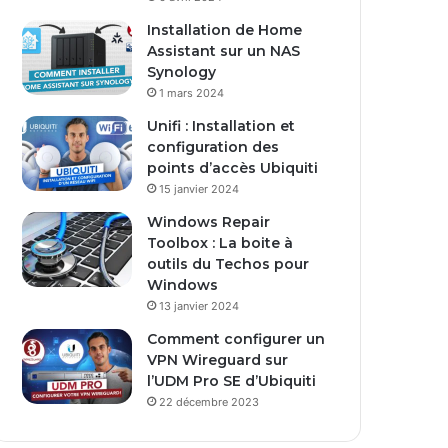
s
Installation de Home
e
Assistant sur un NAS
E
Synology
m
1 mars 2024
a
i
Unifi : Installation et
l
configuration des
points d’accès Ubiquiti
15 janvier 2024
Windows Repair
Toolbox : La boite à
outils du Techos pour
Windows
13 janvier 2024
Comment configurer un
VPN Wireguard sur
l’UDM Pro SE d’Ubiquiti
22 décembre 2023