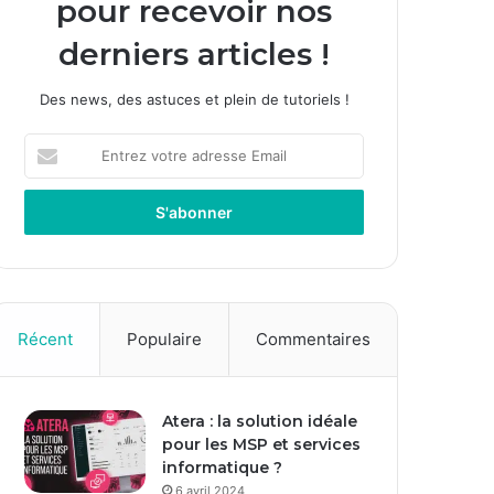
pour recevoir nos
derniers articles !
Des news, des astuces et plein de tutoriels !
E
n
t
r
e
z
v
o
t
Récent
Populaire
Commentaires
r
e
a
Atera : la solution idéale
d
pour les MSP et services
r
informatique ?
e
s
6 avril 2024