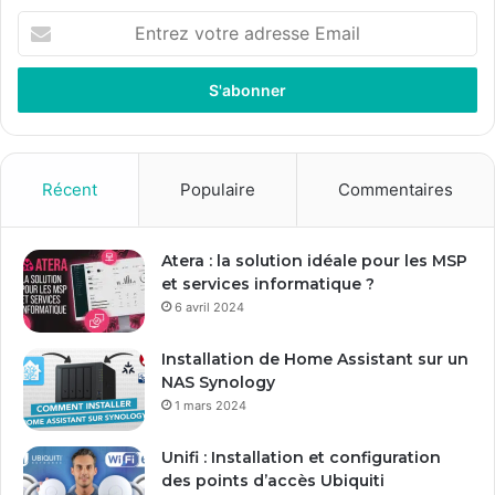
E
n
t
r
e
z
v
o
Récent
Populaire
Commentaires
t
r
e
Atera : la solution idéale pour les MSP
a
et services informatique ?
d
6 avril 2024
r
e
Installation de Home Assistant sur un
s
NAS Synology
s
1 mars 2024
e
E
Unifi : Installation et configuration
m
des points d’accès Ubiquiti
a