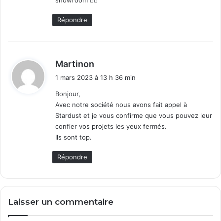
showroom ✌🏻
:
Répondre
d
Martinon
i
1 mars 2023 à 13 h 36 min
t
Bonjour,
Avec notre société nous avons fait appel à
:
Stardust et je vous confirme que vous pouvez leur
confier vos projets les yeux fermés.
Ils sont top.
Répondre
Laisser un commentaire