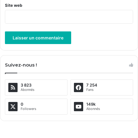
Site web
A
l
Suivez-nous !
t
e
3 823
7 254
r
Abonnés
Fans
n
a
0
149k
Followers
Abonnés
t
i
v