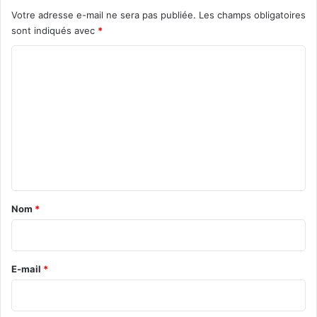
Votre adresse e-mail ne sera pas publiée.
Les champs obligatoires
sont indiqués avec
*
C
o
m
m
e
n
t
a
Nom
*
i
r
e
E-mail
*
*