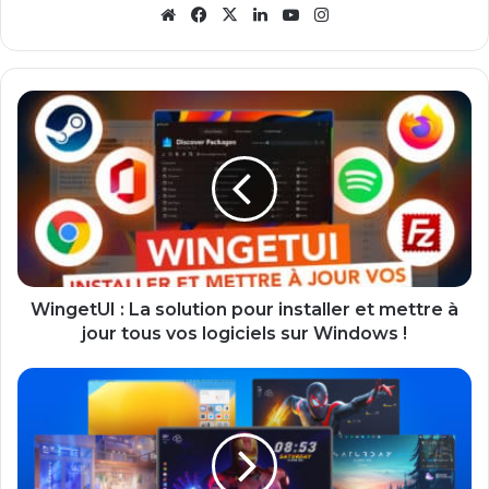
Website
Facebook
X
Linkedin
YouTube
Instagram
WingetUI
:
La
solution
pour
installer
et
mettre
à
jour
WingetUI : La solution pour installer et mettre à
tous
jour tous vos logiciels sur Windows !
vos
logiciels
Rainmeter
sur
:
Windows
la
!
solution
ultime