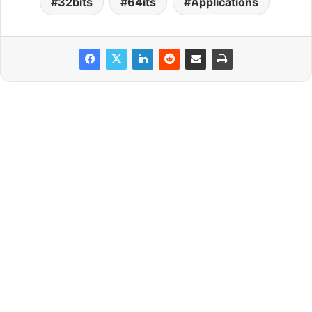
32bits
64its
Applications