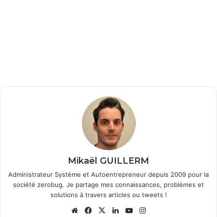
Mikaël GUILLERM
Administrateur Système et Autoentrepreneur depuis 2009 pour la
société zerobug. Je partage mes connaissances, problèmes et
solutions à travers articles ou tweets !
We
Fa
X
Lin
Yo
Ins