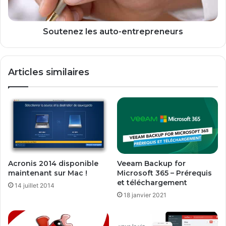
r
z
l
l
e
e
Soutenez les auto-entrepreneurs
s
s
s
a
u
u
Articles similaires
p
t
p
o
o
-
r
e
t
n
s
t
d
r
e
e
s
p
Acronis 2014 disponible
Veeam Backup for
t
r
maintenant sur Mac !
Microsoft 365 – Prérequis
o
e
et téléchargement
14 juillet 2014
c
n
18 janvier 2021
k
e
a
u
g
r