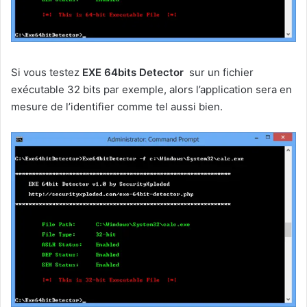
Si vous testez
EXE 64bits Detector
sur un fichier
exécutable 32 bits par exemple, alors l’application sera en
mesure de l’identifier comme tel aussi bien.