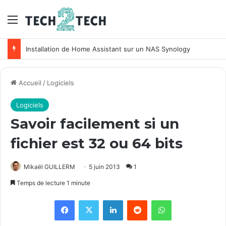
Menu
Installation de Home Assistant sur un NAS Synology
Accueil
/
Logiciels
Logiciels
Savoir facilement si un
fichier est 32 ou 64 bits
Mikaël GUILLERM
5 juin 2013
1
Temps de lecture 1 minute
Facebook
X
Linkedin
Reddit
WhatsApp