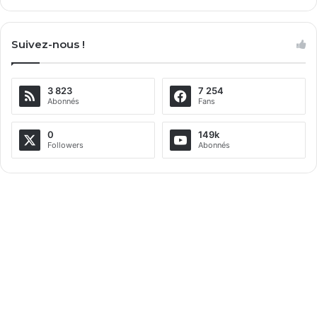
A
l
Suivez-nous !
t
e
3 823
7 254
r
Abonnés
Fans
n
a
0
149k
Followers
Abonnés
t
i
v
e
: