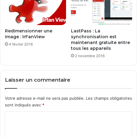
e
s
?
Redimensionner une
LastPass : La
image : IrFanView
synchronisation est
maintenant gratuite entre
4 février 2016
tous les appareils
2 novembre 2016
Laisser un commentaire
Votre adresse e-mail ne sera pas publiée.
Les champs obligatoires
sont indiqués avec
*
C
o
m