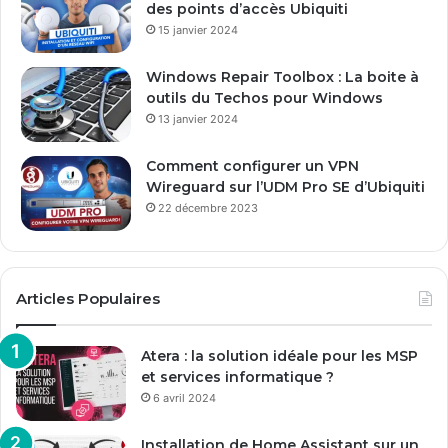
des points d’accès Ubiquiti
a
15 janvier 2024
i
l
Windows Repair Toolbox : La boite à
outils du Techos pour Windows
13 janvier 2024
Comment configurer un VPN
Wireguard sur l’UDM Pro SE d’Ubiquiti
22 décembre 2023
Articles Populaires
Atera : la solution idéale pour les MSP
et services informatique ?
6 avril 2024
Installation de Home Assistant sur un