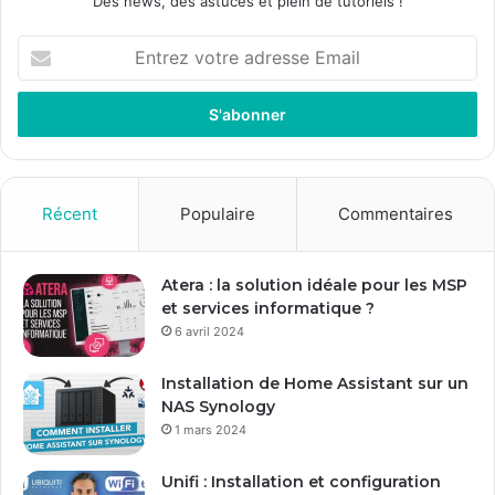
Des news, des astuces et plein de tutoriels !
E
n
t
r
e
z
v
o
Récent
Populaire
Commentaires
t
r
e
Atera : la solution idéale pour les MSP
a
et services informatique ?
d
6 avril 2024
r
e
Installation de Home Assistant sur un
s
NAS Synology
s
1 mars 2024
e
E
Unifi : Installation et configuration
m