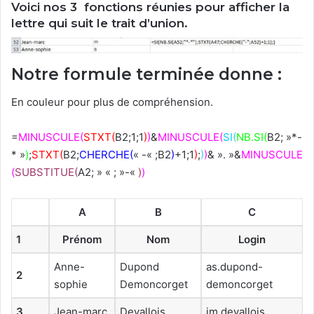
Voici nos 3 fonctions réunies pour afficher la
lettre qui suit le trait d’union.
Notre formule terminée donne :
En couleur pour plus de compréhension.
=
MINUSCULE(
STXT(
B2;1;1
)
)
&
MINUSCULE(
SI
(
NB.SI(
B2; »*-
* »
)
;
STXT(
B2;
CHERCHE(
« -« ;B2
)
+1;1
)
;
)
)
& ». »&
MINUSCULE
(
SUBSTITUE(
A2; » « ; »-«
)
)
A
B
C
1
Prénom
Nom
Login
Anne-
Dupond
as.dupond-
2
sophie
Demoncorget
demoncorget
3
Jean-marc
Devallois
jm.devallois