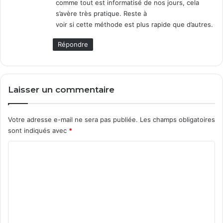
comme tout est informatisé de nos jours, cela
I
u
s’avère très pratique. Reste à
m
n
voir si cette méthode est plus rapide que d’autres.
a
e
g
"
Répondre
e
c
C
l
l
e
o
a
Laisser un commentaire
u
n
d
i
n
Votre adresse e-mail ne sera pas publiée.
Les champs obligatoires
s
sont indiqués avec
*
t
a
C
l
o
l
"
m
m
e