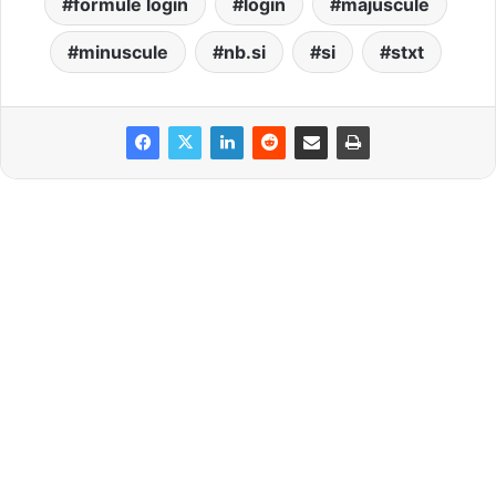
formule login
login
majuscule
minuscule
nb.si
si
stxt