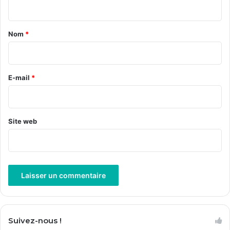
n
t
a
Nom
*
i
r
e
E-mail
*
*
Site web
A
l
Suivez-nous !
t