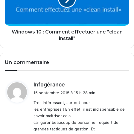
o
t
w
r
s
e
1
l
0
i
:
Windows 10 : Comment effectuer une "clean
c
C
install"
e
o
n
m
c
m
Un commentaire
e
e
A
n
c
t
r
e
d
Infogérance
o
f
i
15 septembre 2015 à 15 h 28 min
n
f
t
i
e
Très intéressant, surtout pour
s
c
les entreprises ! En effet, il est indispensable de
:
T
t
savoir maîtriser cela
r
u
car gérer beaucoup de personnel requiert de
u
e
grandes tactiques de gestion. Et
e
r