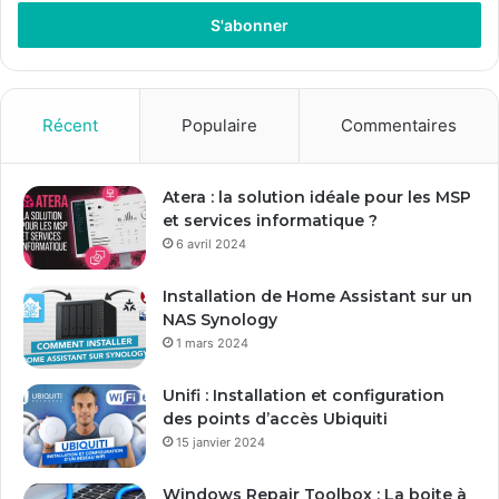
t
r
e
z
v
o
Récent
Populaire
Commentaires
t
r
e
Atera : la solution idéale pour les MSP
a
et services informatique ?
d
6 avril 2024
r
e
Installation de Home Assistant sur un
s
NAS Synology
s
1 mars 2024
e
E
Unifi : Installation et configuration
m
des points d’accès Ubiquiti
a
15 janvier 2024
i
l
Windows Repair Toolbox : La boite à