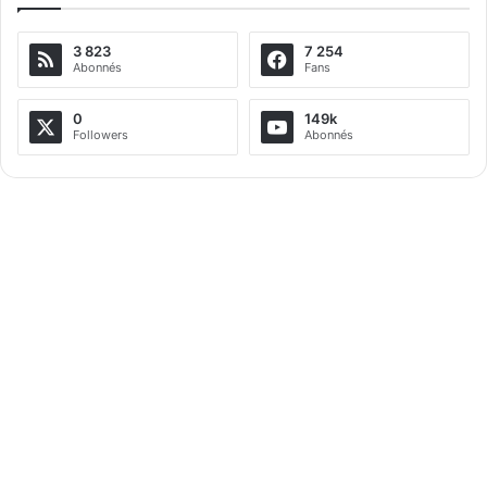
e
3 823
7 254
r
Abonnés
Fans
n
a
0
149k
Followers
Abonnés
t
i
v
e
: