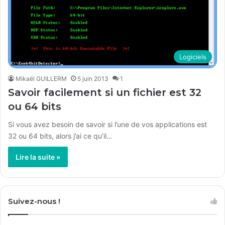
Logiciels
Mikaël GUILLERM
5 juin 2013
1
Savoir facilement si un fichier est 32
ou 64 bits
Si vous avez besoin de savoir si l’une de vos applications est
32 ou 64 bits, alors j’ai ce qu’il…
Lire la suite »
Suivez-nous !