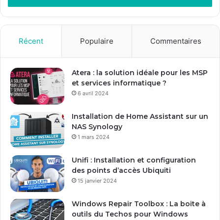
e
z
v
o
Récent
Populaire
Commentaires
t
r
e
Atera : la solution idéale pour les MSP
a
et services informatique ?
d
6 avril 2024
r
e
Installation de Home Assistant sur un
s
NAS Synology
s
1 mars 2024
e
E
Unifi : Installation et configuration
m
des points d’accès Ubiquiti
a
15 janvier 2024
i
l
Windows Repair Toolbox : La boite à
outils du Techos pour Windows