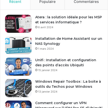
o
Récent
Populaire
Commentaires
t
r
e
Atera : la solution idéale pour les MSP
a
et services informatique ?
d
6 avril 2024
r
e
Installation de Home Assistant sur un
s
NAS Synology
s
1 mars 2024
e
E
Unifi : Installation et configuration
m
des points d’accès Ubiquiti
a
15 janvier 2024
i
l
Windows Repair Toolbox : La boite à
outils du Techos pour Windows
13 janvier 2024
Comment configurer un VPN