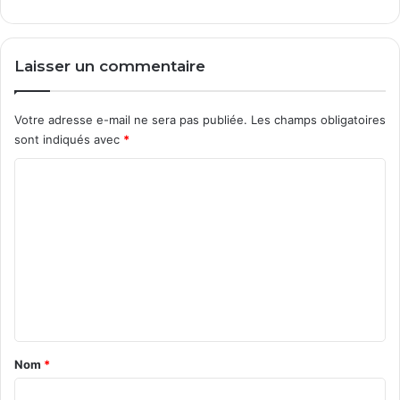
Laisser un commentaire
Votre adresse e-mail ne sera pas publiée.
Les champs obligatoires
sont indiqués avec
*
C
o
m
m
e
n
t
a
Nom
*
i