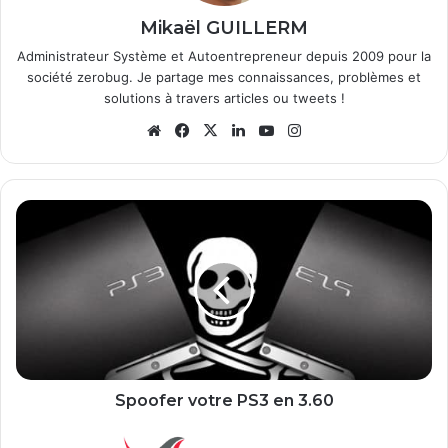
Mikaël GUILLERM
Administrateur Système et Autoentrepreneur depuis 2009 pour la
société zerobug. Je partage mes connaissances, problèmes et
solutions à travers articles ou tweets !
We
Fa
X
Lin
Yo
Ins
bsi
ce
ke
uT
tag
te
bo
din
ub
ra
ok
e
m
S
p
o
o
f
e
r
v
o
t
Spoofer votre PS3 en 3.60
r
e
S