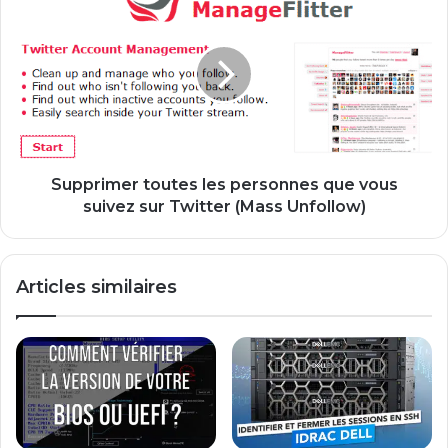
P
u
S
p
3
p
e
r
n
i
3
m
.
e
6
r
0
t
Supprimer toutes les personnes que vous
o
suivez sur Twitter (Mass Unfollow)
u
t
e
Articles similaires
s
l
e
s
p
e
r
s