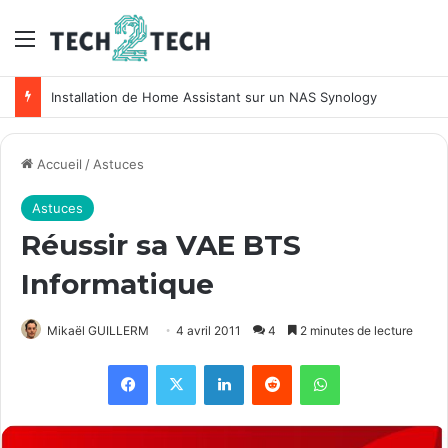
Menu
Installation de Home Assistant sur un NAS Synology
Accueil
/
Astuces
Astuces
Réussir sa VAE BTS
Informatique
Mikaël GUILLERM
4 avril 2011
4
2 minutes de lecture
Facebook
X
Linkedin
Reddit
WhatsApp