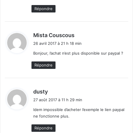
Répondre
d
Mista Couscous
i
26 avril 2017 à 21 h 18 min
t
Bonjour, l’achat n’est plus disponible sur paypal ?
:
Répondre
d
dusty
i
27 août 2017 à 11 h 29 min
t
Idem impossible d’acheter l’exemple le lien paypal
ne fonctionne plus.
:
Répondre