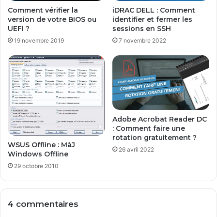
o
Comment vérifier la
iDRAC DELL : Comment
n
version de votre BIOS ou
identifier et fermer les
n
UEFI ?
sessions en SSH
e
19 novembre 2019
7 novembre 2022
s
q
u
e
v
o
u
s
Adobe Acrobat Reader DC
s
: Comment faire une
u
rotation gratuitement ?
WSUS Offline : MàJ
i
26 avril 2022
Windows Offline
v
29 octobre 2010
e
z
s
u
4 commentaires
r