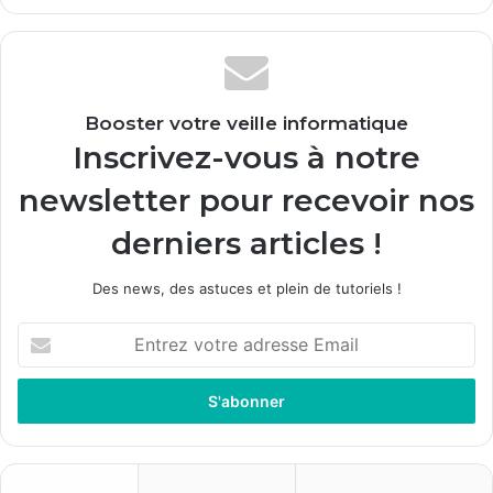
Booster votre veille informatique
Inscrivez-vous à notre
newsletter pour recevoir nos
derniers articles !
Des news, des astuces et plein de tutoriels !
E
n
t
r
e
z
v