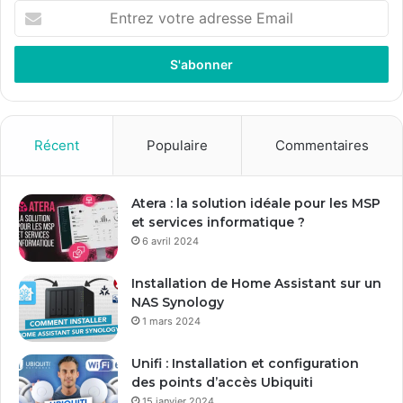
E
n
t
r
e
z
v
o
Récent
Populaire
Commentaires
t
r
e
Atera : la solution idéale pour les MSP
a
et services informatique ?
d
6 avril 2024
r
e
Installation de Home Assistant sur un
s
NAS Synology
s
1 mars 2024
e
E
Unifi : Installation et configuration
m
des points d’accès Ubiquiti
a
15 janvier 2024