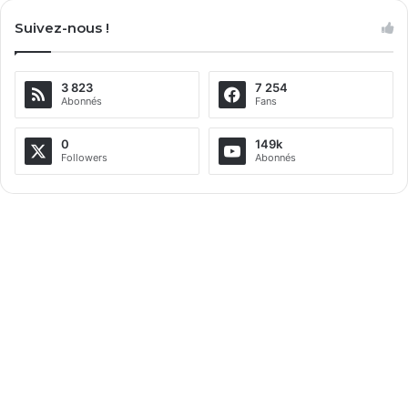
l
Suivez-nous !
t
e
3 823
7 254
r
Abonnés
Fans
n
a
0
149k
Followers
Abonnés
t
i
v
e
: