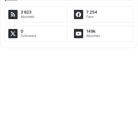
e
3 823
7 254
r
Abonnés
Fans
n
a
0
149k
Followers
Abonnés
t
i
v
e
: