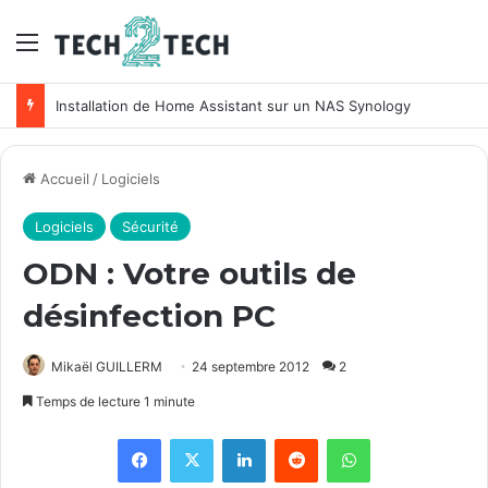
Menu
Installation de Home Assistant sur un NAS Synology
Accueil
/
Logiciels
Logiciels
Sécurité
ODN : Votre outils de
désinfection PC
Mikaël GUILLERM
24 septembre 2012
2
Temps de lecture 1 minute
Facebook
X
Linkedin
Reddit
WhatsApp