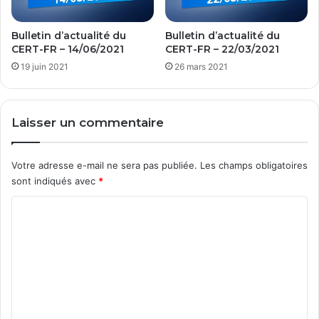
o
n
Bulletin d’actualité du
Bulletin d’actualité du
t
CERT-FR – 14/06/2021
CERT-FR – 22/03/2021
p
19 juin 2021
26 mars 2021
l
a
n
t
Laisser un commentaire
é
s
Votre adresse e-mail ne sera pas publiée.
Les champs obligatoires
sont indiqués avec
*
C
o
m
m
e
n