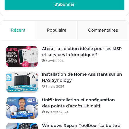
r
e
z
v
o
Récent
Populaire
Commentaires
t
r
e
Atera : la solution idéale pour les MSP
a
et services informatique ?
d
6 avril 2024
r
e
Installation de Home Assistant sur un
s
NAS Synology
s
1 mars 2024
e
E
Unifi : Installation et configuration
m
des points d’accès Ubiquiti
a
15 janvier 2024
i
l
Windows Repair Toolbox : La boite à