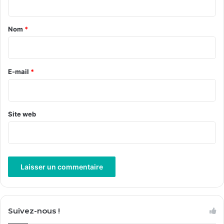
t
a
Nom
*
i
r
e
E-mail
*
*
Site web
A
l
Suivez-nous !
t