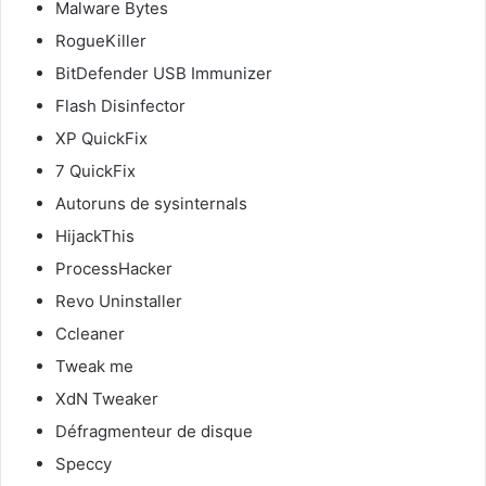
Malware Bytes
RogueKiller
BitDefender USB Immunizer
Flash Disinfector
XP QuickFix
7 QuickFix
Autoruns de sysinternals
HijackThis
ProcessHacker
Revo Uninstaller
Ccleaner
Tweak me
XdN Tweaker
Défragmenteur de disque
Speccy