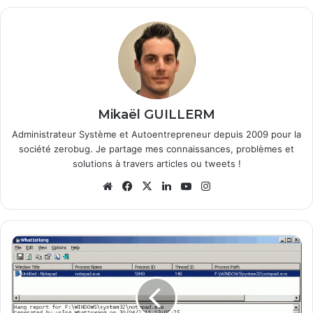
Mikaël GUILLERM
Administrateur Système et Autoentrepreneur depuis 2009 pour la
société zerobug. Je partage mes connaissances, problèmes et
solutions à travers articles ou tweets !
We
Fa
X
Lin
Yo
Ins
bsi
ce
ke
uT
tag
te
bo
din
ub
ra
ok
e
m
W
h
a
t
I