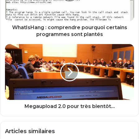
s
H
a
n
g
WhatIsHang : comprendre pourquoi certains
:
programmes sont plantés
c
o
M
m
e
p
g
r
a
e
u
n
p
d
l
r
o
e
a
p
d
Megaupload 2.0 pour très bientôt...
o
2
u
.
r
0
Articles similaires
q
p
u
o