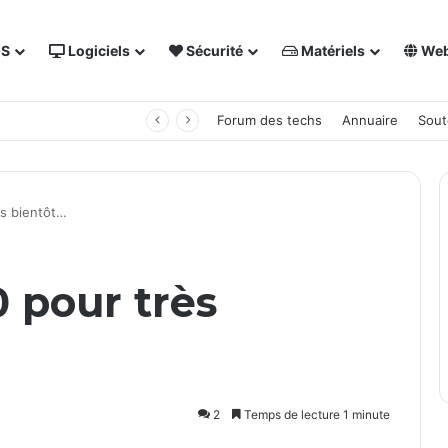
OS
Logiciels
Sécurité
Matériels
We
 NAS Synology
Forum des techs
Annuaire
Sout
s bientôt…
 pour très
2
Temps de lecture 1 minute