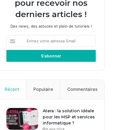
pour recevoir nos
derniers articles !
Des news, des astuces et plein de tutoriels !
E
n
t
r
e
z
v
o
t
Récent
Populaire
Commentaires
r
e
a
Atera : la solution idéale
d
pour les MSP et services
r
informatique ?
e
s
6 avril 2024