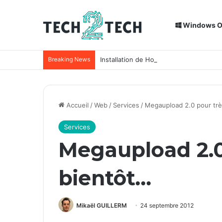
Windows 
Breaking News
Installation de Home Assistant sur un
Accueil
/
Web
/
Services
/
Megaupload 2.0 pour trè
Services
Megaupload 2.0
bientôt…
Mikaël GUILLERM
24 septembre 2012