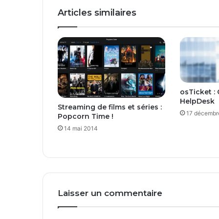
d
Articles similaires
e
d
é
s
i
n
f
e
osTicket :
c
HelpDesk
Streaming de films et séries :
t
17 décembr
Popcorn Time !
i
14 mai 2014
o
n
P
C
Laisser un commentaire