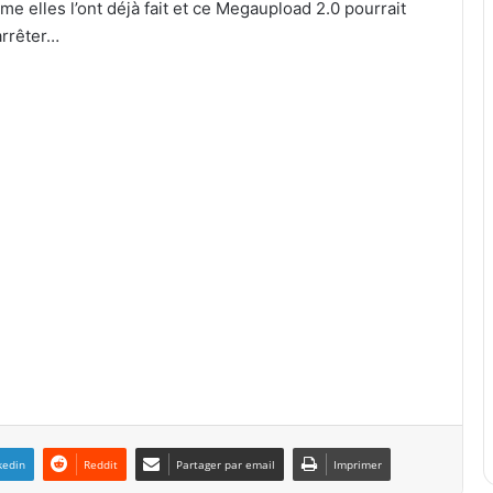
 elles l’ont déjà fait et ce Megaupload 2.0 pourrait
arrêter…
kedin
Reddit
Partager par email
Imprimer