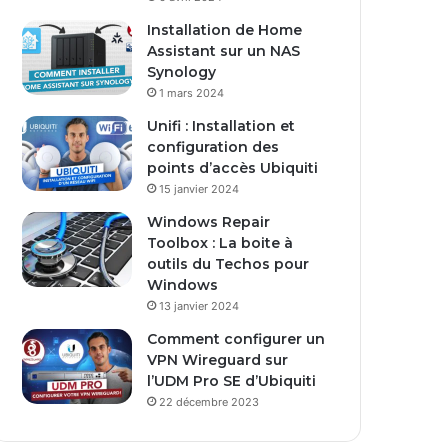
s
Installation de Home
e
Assistant sur un NAS
E
Synology
m
1 mars 2024
a
i
Unifi : Installation et
l
configuration des
points d’accès Ubiquiti
15 janvier 2024
Windows Repair
Toolbox : La boite à
outils du Techos pour
Windows
13 janvier 2024
Comment configurer un
VPN Wireguard sur
l’UDM Pro SE d’Ubiquiti
22 décembre 2023