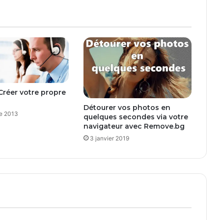
t
e
d
e
s
t
e
c
h
 Créer votre propre
n
Détourer vos photos en
i
e 2013
quelques secondes via votre
c
navigateur avec Remove.bg
i
3 janvier 2019
e
n
s
i
n
f
o
r