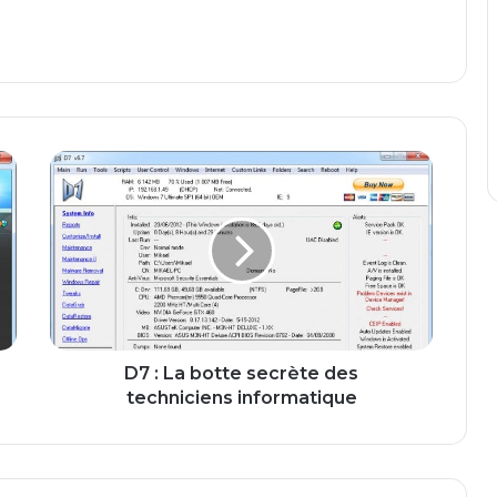
D
7
:
L
a
b
o
t
t
e
D7 : La botte secrète des
s
techniciens informatique
e
c
r
è