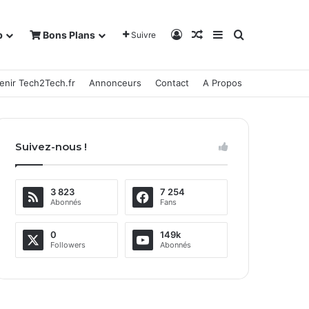
Connexion
Article Aléatoire
Sidebar (barre la
Rechercher
b
Bons Plans
Suivre
enir Tech2Tech.fr
Annonceurs
Contact
A Propos
Suivez-nous !
3 823
7 254
Abonnés
Fans
0
149k
Followers
Abonnés