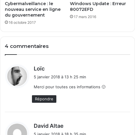
m
Cybermalveillance : le
Windows Update : Erreur
m
nouveau service en ligne
80072EFD
a
du gouvernement
17 mars 2016
n
16 octobre 2017
d
e
d
4 commentaires
e
n
e
p
d
Loïc
a
i
5 janvier 2018 à 13 h 25 min
s
t
i
Merci pour toutes ces informations 🙂
n
:
s
Répondre
t
a
l
l
d
David Altae
e
i
5 janvier 2018 à 18 h 35 min
r