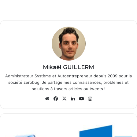
Mikaël GUILLERM
Administrateur Système et Autoentrepreneur depuis 2009 pour la
société zerobug. Je partage mes connaissances, problèmes et
solutions à travers articles ou tweets !
We
Fa
X
Lin
Yo
Ins
bsi
ce
ke
uT
tag
te
bo
din
ub
ra
ok
e
m
O
u
t