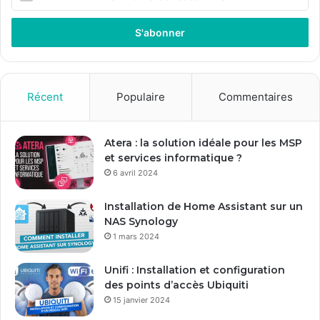
n
t
r
e
z
v
o
Récent
Populaire
Commentaires
t
r
e
Atera : la solution idéale pour les MSP
a
et services informatique ?
d
6 avril 2024
r
e
Installation de Home Assistant sur un
s
NAS Synology
s
1 mars 2024
e
E
Unifi : Installation et configuration
m
des points d’accès Ubiquiti
a
15 janvier 2024
i
l