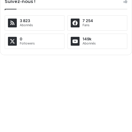
Suivez-nous !
t
e
3 823
7 254
r
Abonnés
Fans
n
a
0
149k
Followers
Abonnés
t
i
v
e
: