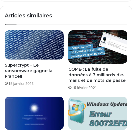
l
e
e
e
Articles similaires
s
t
m
M
a
e
i
l
l
t
s
d
s
o
u
w
r
Supercrypt – Le
n
COMB : La fuite de
ransomware gagne la
u
:
données à 3 milliards d’e-
France!!
n
I
mails et de mots de passe
P
15 janvier 2015
n
15 février 2021
C
t
H
e
S
l
r
e
c
o