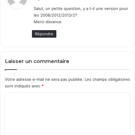
t
Salut, un petite question, y a t-il une version pour
les 2008/2012/2012r2?
:
Merci d’avance
Répondre
Laisser un commentaire
Votre adresse e-mail ne sera pas publiée.
Les champs obligatoires
sont indiqués avec
*
C
o
m
m
e