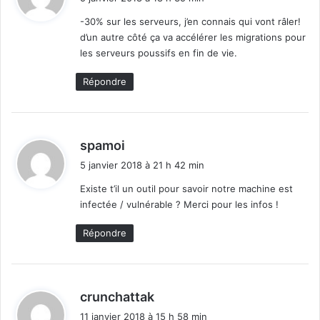
t
s
-30% sur les serveurs, j’en connais qui vont râler!
e
d’un autre côté ça va accélérer les migrations pour
:
s
les serveurs poussifs en fin de vie.
p
a
Répondre
t
c
h
s
d
spamoi
i
5 janvier 2018 à 21 h 42 min
t
Existe t’il un outil pour savoir notre machine est
infectée / vulnérable ? Merci pour les infos !
:
Répondre
d
crunchattak
i
11 janvier 2018 à 15 h 58 min