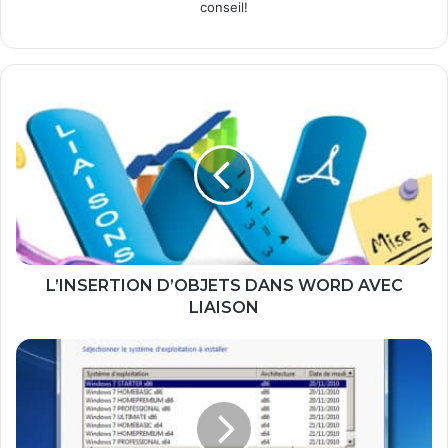
conseil!
L
’
I
N
S
E
R
T
I
O
L’INSERTION D’OBJETS DANS WORD AVEC
N
LIAISON
D
’
C
O
o
B
m
J
m
E
e