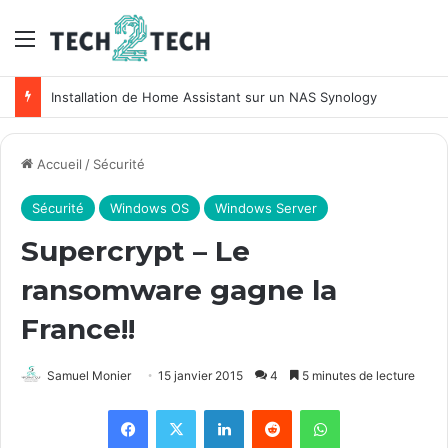
Menu
Installation de Home Assistant sur un NAS Synology
Accueil
/
Sécurité
Sécurité
Windows OS
Windows Server
Supercrypt – Le
ransomware gagne la
France!!
Samuel Monier
15 janvier 2015
4
5 minutes de lecture
Facebook
X
Linkedin
Reddit
WhatsApp