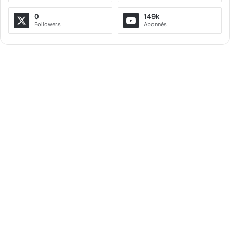
n
a
0
149k
Followers
Abonnés
t
i
v
e
: