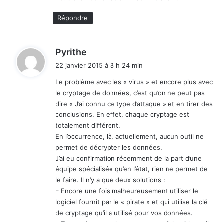
Répondre
d
Pyrithe
i
22 janvier 2015 à 8 h 24 min
t
Le problème avec les « virus » et encore plus avec
le cryptage de données, c’est qu’on ne peut pas
:
dire « J’ai connu ce type d’attaque » et en tirer des
conclusions. En effet, chaque cryptage est
totalement différent.
En l’occurrence, là, actuellement, aucun outil ne
permet de décrypter les données.
J’ai eu confirmation récemment de la part d’une
équipe spécialisée qu’en l’état, rien ne permet de
le faire. Il n’y a que deux solutions :
– Encore une fois malheureusement utiliser le
logiciel fournit par le « pirate » et qui utilise la clé
de cryptage qu’il a utilisé pour vos données.