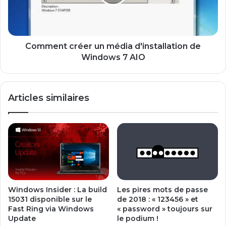
T
n
S
t
D
c
A
r
N
é
Comment créer un média d'installation de
S
e
Windows 7 AIO
W
r
O
u
R
n
Articles similaires
D
m
A
é
V
d
E
i
C
a
L
d
I
'
A
i
I
n
Windows Insider : La build
Les pires mots de passe
S
s
15031 disponible sur le
de 2018 : « 123456 » et
O
t
Fast Ring via Windows
« password » toujours sur
N
a
Update
le podium !
l