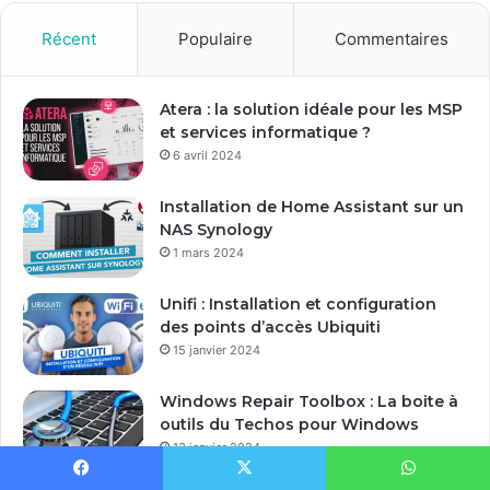
v
o
Récent
Populaire
Commentaires
t
r
e
Atera : la solution idéale pour les MSP
a
et services informatique ?
d
6 avril 2024
r
e
Installation de Home Assistant sur un
s
NAS Synology
s
1 mars 2024
e
E
Unifi : Installation et configuration
m
des points d’accès Ubiquiti
a
15 janvier 2024
i
l
Windows Repair Toolbox : La boite à
outils du Techos pour Windows
13 janvier 2024