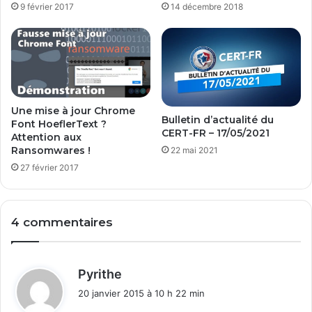
9 février 2017
14 décembre 2018
l
a
t
i
o
n
d
Une mise à jour Chrome
e
Bulletin d’actualité du
Font HoeflerText ?
W
CERT-FR – 17/05/2021
Attention aux
i
Ransomwares !
22 mai 2021
n
27 février 2017
d
o
w
s
4 commentaires
7
A
I
d
Pyrithe
O
i
20 janvier 2015 à 10 h 22 min
t