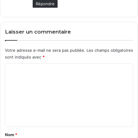
Répondre
Laisser un commentaire
Votre adresse e-mail ne sera pas publiée.
Les champs obligatoires
sont indiqués avec
*
C
o
m
m
e
n
t
a
Nom
*