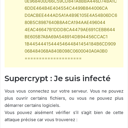
0E968400D66C59CD841A8BBA446D74BA1C
6DDE464B4E404554C4499B844006CA
D0ACBEE444AD5A1A4B9E105E4A54B06DC6
80B5C8987640B8A4CA194AAE496044
4EAC46647B1DDD8CA4479AE691CEBB644
BE605B7A8A69A548914DB94456CCAC1
1B4454441544454644841454184B6CD909
068484068A840B098C0600040A0A0B0
====================
Supercrypt : Je suis infecté
Vous vous connectez sur votre serveur. Vous ne pouvez
plus ouvrir certains fichiers, ou vous ne pouvez plus
démarrer certains logiciels.
Vous pouvez aisément vérifier s’il s’agit bien de cette
attaque précise car vous trouverez :