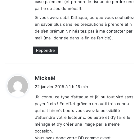
case paiement (et prendre le risque de perdre une
partie de ses données!).
Si vous avez subit l’attaque, ou que vous souhaitez
en savoir plus dans les précautions à prendre afin
de s’en prémunir, n’hésitez pas à me contacter par
mail (mail donnée dans la fin de l’article).
Répondre
d
Mickaël
i
22 janvier 2015 à 1 h 16 min
t
J’ai connu ce type d’attaque et j’ai pu tout viré sans
payer 1 cts ! En effet grâce a un outil très connu
:
qui est hiren’s boots vous avez la possibilité
d’atteindre votre lecteur c: ou autre et d’y faire le
ménage et d’y créer une image par la meme
occasion.
Vous avez donc votre DD comme avant.