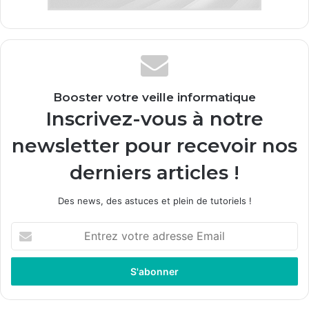
Booster votre veille informatique
Inscrivez-vous à notre
newsletter pour recevoir nos
derniers articles !
Des news, des astuces et plein de tutoriels !
E
n
t
r
e
z