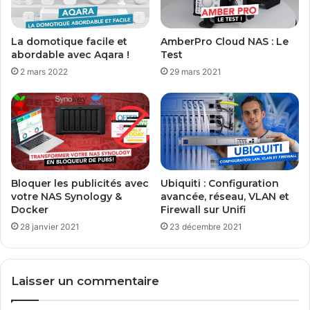
n
4
e
e
La domotique facile et
AmberPro Cloud NAS : Le
t
abordable avec Aqara !
Test
M
2 mars 2022
29 mars 2021
a
r
n
e
Bloquer les publicités avec
Ubiquiti : Configuration
votre NAS Synology &
avancée, réseau, VLAN et
Docker
Firewall sur Unifi
28 janvier 2021
23 décembre 2021
Laisser un commentaire