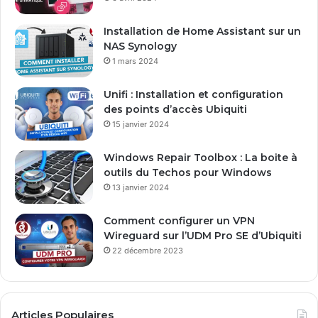
r
e
Installation de Home Assistant sur un
s
NAS Synology
s
1 mars 2024
e
E
Unifi : Installation et configuration
m
des points d’accès Ubiquiti
a
15 janvier 2024
i
l
Windows Repair Toolbox : La boite à
outils du Techos pour Windows
13 janvier 2024
Comment configurer un VPN
Wireguard sur l’UDM Pro SE d’Ubiquiti
22 décembre 2023
Articles Populaires