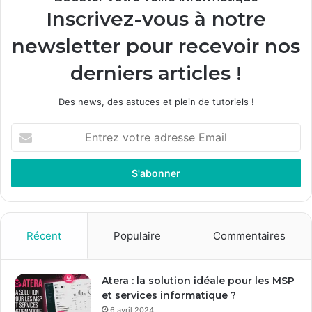
Inscrivez-vous à notre
newsletter pour recevoir nos
derniers articles !
Des news, des astuces et plein de tutoriels !
E
n
t
r
e
z
v
o
Récent
Populaire
Commentaires
t
r
e
Atera : la solution idéale pour les MSP
a
et services informatique ?
d
6 avril 2024