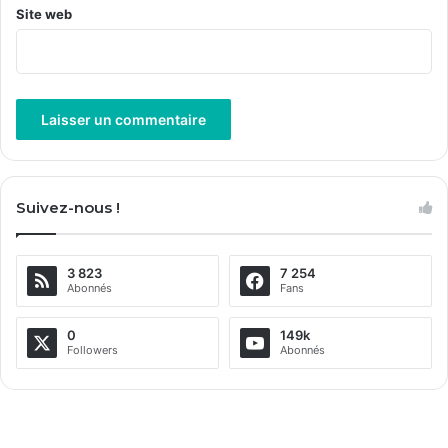
Site web
A
l
Suivez-nous !
t
e
3 823
7 254
r
Abonnés
Fans
n
a
0
149k
Followers
Abonnés
t
i
v