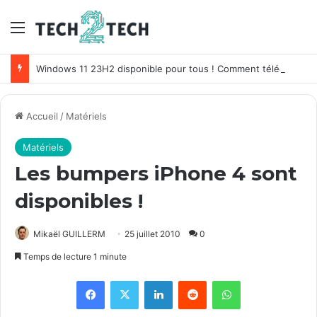
Menu
Windows 11 23H2 disponible pour tous ! Comment télécharger Windows 11 Sun Valley 3 ?
Accueil
/
Matériels
Matériels
Les bumpers iPhone 4 sont
disponibles !
Mikaël GUILLERM
25 juillet 2010
0
Temps de lecture 1 minute
Facebook
X
Linkedin
Reddit
WhatsApp