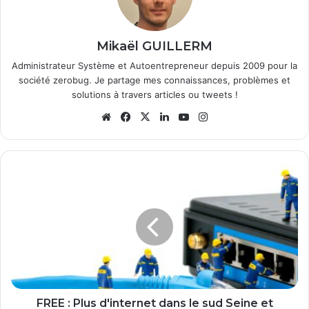
Mikaël GUILLERM
Administrateur Système et Autoentrepreneur depuis 2009 pour la
société zerobug. Je partage mes connaissances, problèmes et
solutions à travers articles ou tweets !
We
Fa
X
Lin
Yo
Ins
bsi
ce
ke
uT
tag
te
bo
din
ub
ra
ok
e
m
F
R
E
E
:
P
l
u
s
d
FREE : Plus d'internet dans le sud Seine et