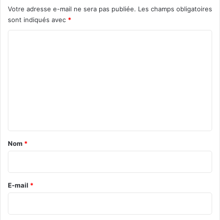
Votre adresse e-mail ne sera pas publiée.
Les champs obligatoires
sont indiqués avec
*
C
o
m
m
e
n
t
a
Nom
*
i
r
e
E-mail
*
*