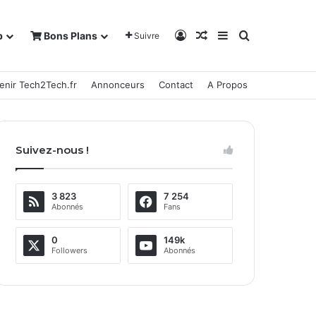
Connexion
Article Aléatoire
Sidebar (barre la
Rechercher
b
Bons Plans
Suivre
enir Tech2Tech.fr
Annonceurs
Contact
A Propos
Suivez-nous !
3 823
7 254
Abonnés
Fans
0
149k
Followers
Abonnés