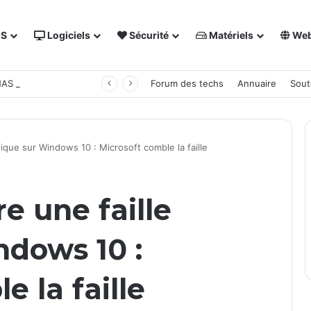
OS
Logiciels
Sécurité
Matériels
We
 NAS Synology
Forum des techs
Annuaire
Sout
tique sur Windows 10 : Microsoft comble la faille
e une faille
ndows 10 :
e la faille