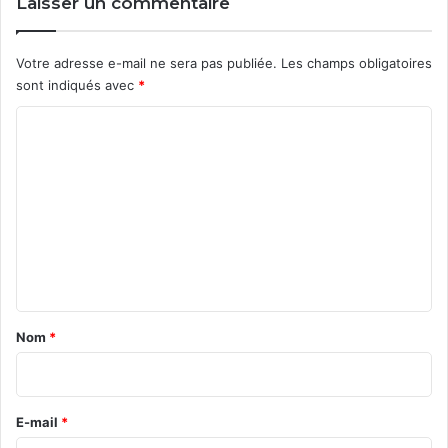
Laisser un commentaire
Votre adresse e-mail ne sera pas publiée.
Les champs obligatoires
sont indiqués avec
*
C
o
m
m
e
n
t
a
Nom
*
i
r
e
E-mail
*