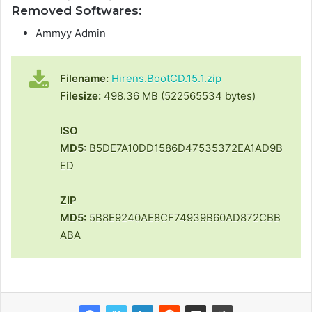
Removed Softwares:
Ammyy Admin
Filename:
Hirens.BootCD.15.1.zip
Filesize:
498.36 MB (522565534 bytes)
ISO
MD5:
B5DE7A10DD1586D47535372EA1AD9B
ED
ZIP
MD5:
5B8E9240AE8CF74939B60AD872CBB
ABA