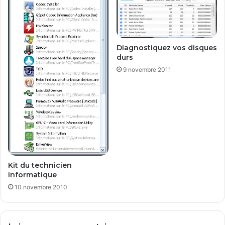
s
m
a
r
Diagnostiquez vos disques
q
durs
u
9 novembre 2011
e
s
Kit du technicien
informatique
10 novembre 2010