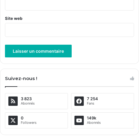
*
Site web
A
l
Suivez-nous !
t
e
3 823
7 254
r
Abonnés
Fans
n
a
0
149k
Followers
Abonnés
t
i