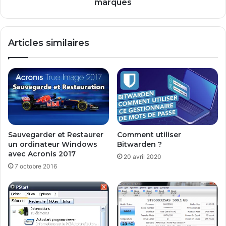
o
m
marques
r
o
d
n
i
t
Articles similaires
n
a
a
g
t
e
e
/
u
m
r
o
D
n
E
t
L
a
Sauvegarder et Restaurer
Comment utiliser
L
g
un ordinateur Windows
Bitwarden ?
e
e
avec Acronis 2017
20 avril 2020
t
P
7 octobre 2016
H
C
P
t
o
u
t
e