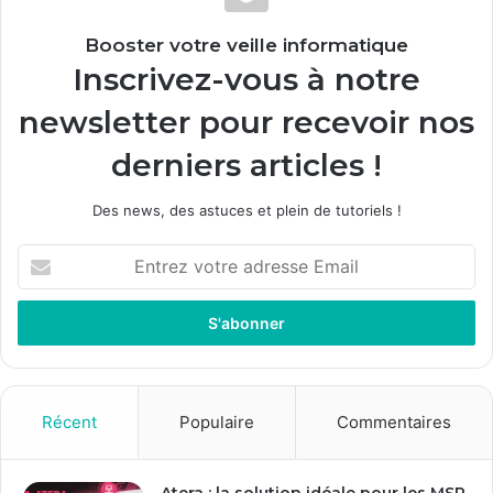
Booster votre veille informatique
Inscrivez-vous à notre
newsletter pour recevoir nos
derniers articles !
Des news, des astuces et plein de tutoriels !
E
n
t
r
e
z
v
o
Récent
Populaire
Commentaires
t
r
e