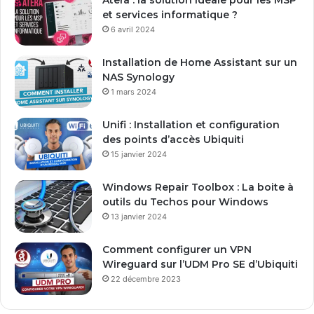
Atera : la solution idéale pour les MSP
a
et services informatique ?
d
6 avril 2024
r
e
Installation de Home Assistant sur un
s
NAS Synology
s
1 mars 2024
e
E
Unifi : Installation et configuration
m
des points d’accès Ubiquiti
a
15 janvier 2024
i
l
Windows Repair Toolbox : La boite à
outils du Techos pour Windows
13 janvier 2024
Comment configurer un VPN
Wireguard sur l’UDM Pro SE d’Ubiquiti
22 décembre 2023