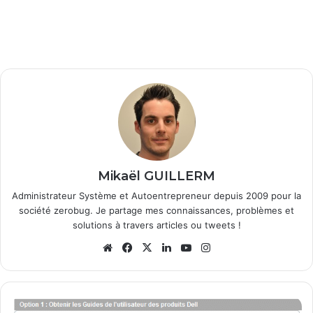
Mikaël GUILLERM
Administrateur Système et Autoentrepreneur depuis 2009 pour la
société zerobug. Je partage mes connaissances, problèmes et
solutions à travers articles ou tweets !
We
Fa
X
Lin
Yo
Ins
bsi
ce
ke
uT
tag
te
bo
din
ub
ra
ok
e
m
N