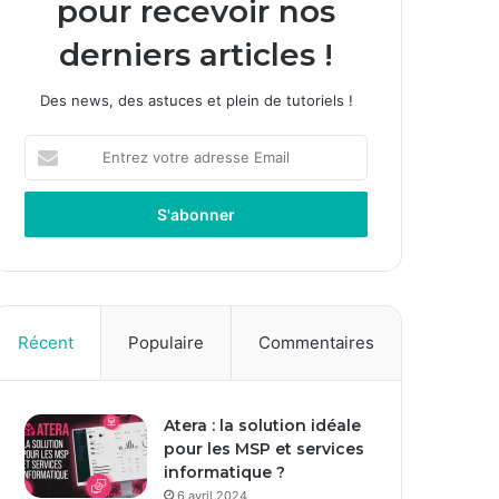
pour recevoir nos
derniers articles !
Des news, des astuces et plein de tutoriels !
E
n
t
r
e
z
v
o
t
Récent
Populaire
Commentaires
r
e
a
Atera : la solution idéale
d
pour les MSP et services
r
informatique ?
e
s
6 avril 2024