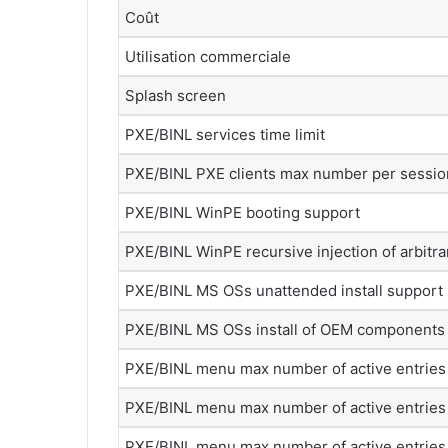
Coût
Utilisation commerciale
Splash screen
PXE/BINL services time limit
PXE/BINL PXE clients max number per sessio
PXE/BINL WinPE booting support
PXE/BINL WinPE recursive injection of arbitrar
PXE/BINL MS OSs unattended install support
PXE/BINL MS OSs install of OEM components
PXE/BINL menu max number of active entries
PXE/BINL menu max number of active entries
PXE/BINL menu max number of active entries