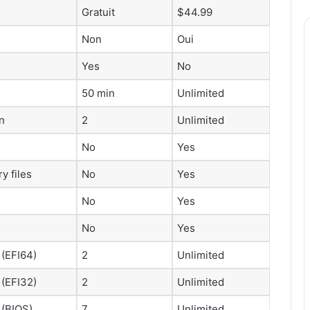
Gratuit
$44.99
Non
Oui
Yes
No
50 min
Unlimited
n
2
Unlimited
No
Yes
y files
No
Yes
No
Yes
No
Yes
 (EFI64)
2
Unlimited
 (EFI32)
2
Unlimited
 (BIOS)
7
Unlimited