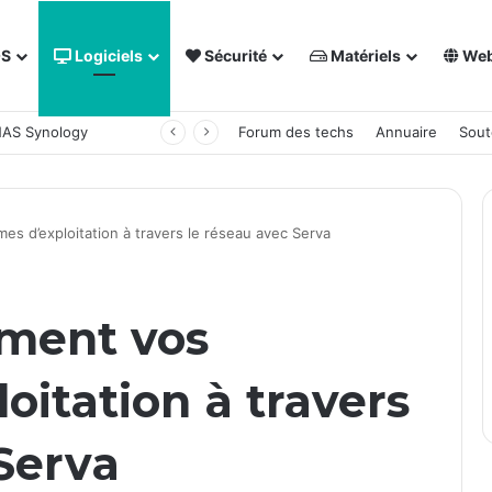
OS
Logiciels
Sécurité
Matériels
We
 NAS Synology
Forum des techs
Annuaire
Sout
es d’exploitation à travers le réseau avec Serva
ement vos
oitation à travers
Serva