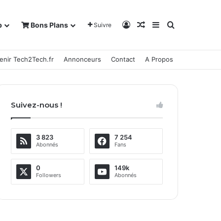
Connexion
Article Aléatoire
Sidebar (barre la
Rechercher
b
Bons Plans
Suivre
enir Tech2Tech.fr
Annonceurs
Contact
A Propos
Suivez-nous !
3 823
7 254
Abonnés
Fans
0
149k
Followers
Abonnés