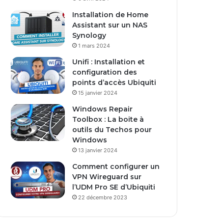
s
Installation de Home
e
Assistant sur un NAS
E
Synology
m
1 mars 2024
a
i
Unifi : Installation et
l
configuration des
points d’accès Ubiquiti
15 janvier 2024
Windows Repair
Toolbox : La boite à
outils du Techos pour
Windows
13 janvier 2024
Comment configurer un
VPN Wireguard sur
l’UDM Pro SE d’Ubiquiti
22 décembre 2023