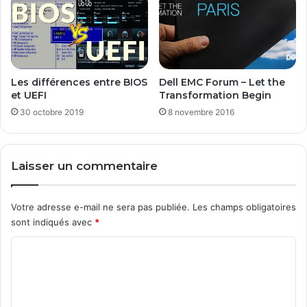
c
t
i
v
e
S
Les différences entre BIOS
Dell EMC Forum – Let the
e
et UEFI
Transformation Begin
t
30 octobre 2019
8 novembre 2016
u
p
Laisser un commentaire
Votre adresse e-mail ne sera pas publiée.
Les champs obligatoires
sont indiqués avec
*
C
o
m