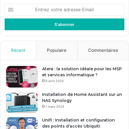
E
n
t
r
e
z
v
o
Récent
Populaire
Commentaires
t
r
e
Atera : la solution idéale pour les MSP
a
et services informatique ?
d
6 avril 2024
r
e
Installation de Home Assistant sur un
s
NAS Synology
s
1 mars 2024
e
E
Unifi : Installation et configuration
m
des points d’accès Ubiquiti
a