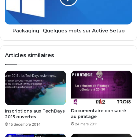
a
g
i
i
n
n
t
g
e
:
Packaging : Quelques mots sur Active Setup
n
Q
a
u
n
e
Articles similaires
t
l
d
q
i
u
s
e
p
s
o
m
n
o
i
t
b
s
Documentaire consacré
Inscriptions aux TechDays
l
s
au piratage
2015 ouvertes
e
u
24 mars 2011
15 décembre 2014
r
A