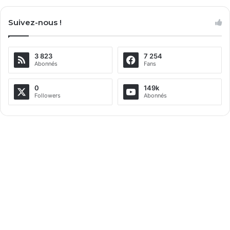
l
Suivez-nous !
t
e
3 823
7 254
r
Abonnés
Fans
n
a
0
149k
Followers
Abonnés
t
i
v
e
: