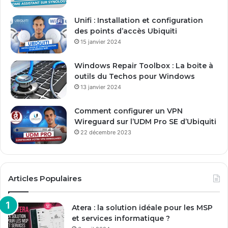
e
E
Unifi : Installation et configuration
m
des points d’accès Ubiquiti
a
15 janvier 2024
i
l
Windows Repair Toolbox : La boite à
outils du Techos pour Windows
13 janvier 2024
Comment configurer un VPN
Wireguard sur l’UDM Pro SE d’Ubiquiti
22 décembre 2023
Articles Populaires
Atera : la solution idéale pour les MSP
et services informatique ?