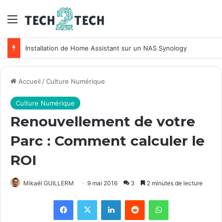
Menu
Installation de Home Assistant sur un NAS Synology
Accueil
/
Culture Numérique
Culture Numérique
Renouvellement de votre
Parc : Comment calculer le
ROI
Mikaël GUILLERM
9 mai 2016
3
2 minutes de lecture
Facebook
X
Linkedin
Reddit
WhatsApp