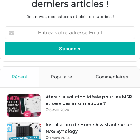
derniers articles !
Des news, des astuces et plein de tutoriels !
E
n
t
r
e
z
v
o
Récent
Populaire
Commentaires
t
r
e
Atera : la solution idéale pour les MSP
a
et services informatique ?
d
6 avril 2024
r
e
Installation de Home Assistant sur un
s
NAS Synology
s
1 mars 2024