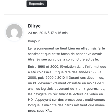
w
Répondre
s
7
-
C
d
Dliryc
o
i
n
23 mai 2016 à 17 h 16 min
t
v
Bonjour,
e
:
n
Le raisonnement se tient bien en effet mais j’ai le
i
sentiment que cette façon de penser va devoir
e
être révisée au vu de la conjoncture actuelle.
n
Entre 1990 et 2000, l’évolution dans l’informatique
c
a été colossale. Et que dire des années 1990 à
e
2000, puis 2000 à 2010 !! Durant ces décennies,
R
un PC devenait vraiment obsolète en moins de 2
o
ans, les logiciels devenant de + en + gourmands,
l
les navigateurs réclamant la lecture de vidéo en
l
HD, s’appuyant sur des processeurs multi-coeurs
u
lorsque la majorité des parcs n’étaient que mono-
p
proc, sous XP…