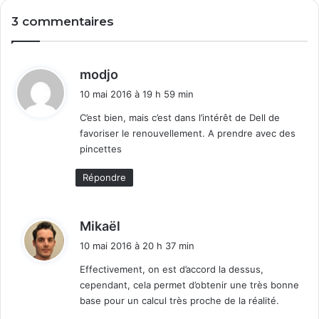
2
l
3 commentaires
E
e
F
"
D
p
r
d
modjo
e
i
10 mai 2016 à 19 h 59 min
s
t
q
C’est bien, mais c’est dans l’intérêt de Dell de
u
favoriser le renouvellement. A prendre avec des
:
e
pincettes
S
P
Répondre
2
"
d
d
Mikaël
e
i
10 mai 2016 à 20 h 37 min
W
t
i
Effectivement, on est d’accord la dessus,
n
cependant, cela permet d’obtenir une très bonne
:
d
base pour un calcul très proche de la réalité.
o