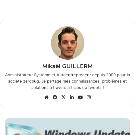
Mikaël GUILLERM
Administrateur Système et Autoentrepreneur depuis 2009 pour la
société zerobug. Je partage mes connaissances, problèmes et
solutions à travers articles ou tweets !
We
Fa
X
Lin
Yo
Ins
bsi
ce
ke
uT
tag
te
bo
din
ub
ra
ok
e
m
W
i
n