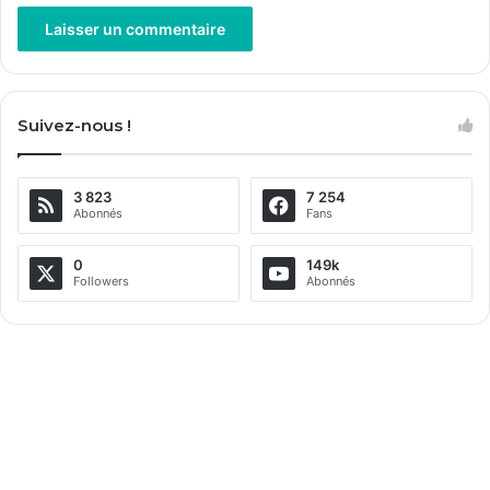
A
l
Suivez-nous !
t
e
3 823
7 254
r
Abonnés
Fans
n
a
0
149k
Followers
Abonnés
t
i
v
e
: