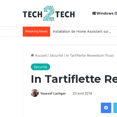
Windows 
Breaking News
Installation de Home Assistant sur un
Accueil
/
Sécurité
/
In Tartiflette Reveelium ITrust
Sécurité
In Tartiflette 
Youssef Lachgar
23 avril 2019
Fac