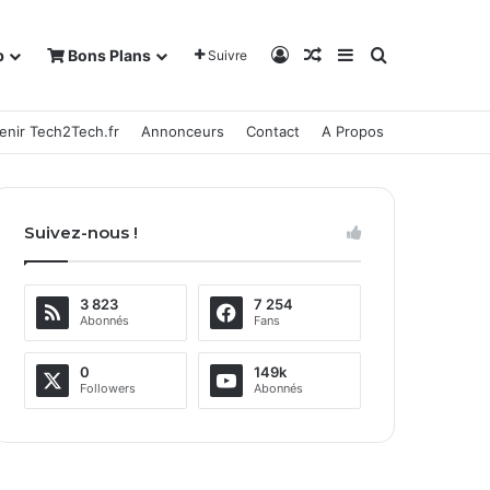
Connexion
Article Aléatoire
Sidebar (barre la
Rechercher
b
Bons Plans
Suivre
enir Tech2Tech.fr
Annonceurs
Contact
A Propos
Suivez-nous !
3 823
7 254
Abonnés
Fans
0
149k
Followers
Abonnés