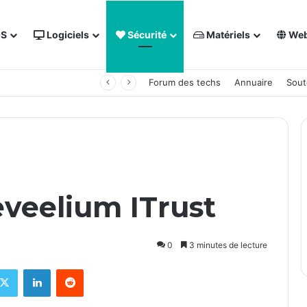
OS
Logiciels
Sécurité
Matériels
We
 NAS Synology
Forum des techs
Annuaire
Sout
Reveelium ITrust
0
3 minutes de lecture
ebook
X
Linkedin
Reddit