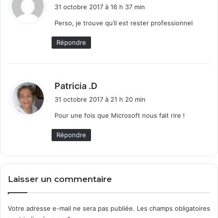
i
31 octobre 2017 à 16 h 37 min
a
t
t
Perso, je trouve qu’il est rester professionnel
i
:
q
Répondre
u
e
p
a
d
Patricia .D
s
i
31 octobre 2017 à 21 h 20 min
s
t
e
Pour une fois que Microsoft nous fait rire !
e
:
n
Répondre
v
e
r
s
Laisser un commentaire
i
o
n
Votre adresse e-mail ne sera pas publiée.
Les champs obligatoires
1