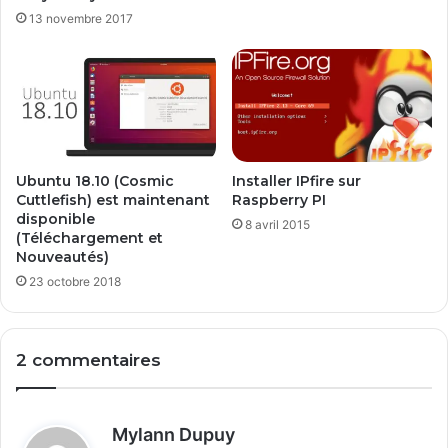
e
13 novembre 2017
p
o
u
r
l
e
d
é
Ubuntu 18.10 (Cosmic
Installer IPfire sur
p
Cuttlefish) est maintenant
Raspberry PI
a
disponible
8 avril 2015
(Téléchargement et
n
Nouveautés)
n
a
23 octobre 2018
g
e
i
2 commentaires
n
f
o
r
d
Mylann Dupuy
m