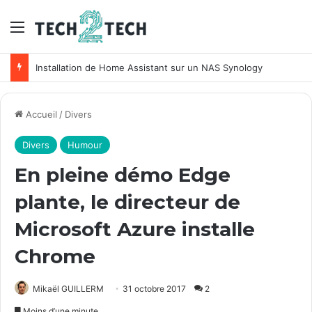
Menu
Unifi : Installation et configuration des points d’accès Ubiquiti
Accueil
/
Divers
Divers
Humour
En pleine démo Edge
plante, le directeur de
Microsoft Azure installe
Chrome
Mikaël GUILLERM
31 octobre 2017
2
Moins d’une minute