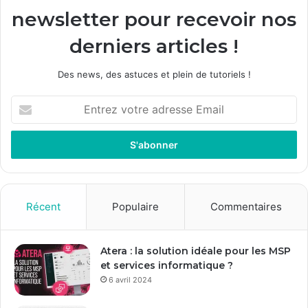
newsletter pour recevoir nos
derniers articles !
Des news, des astuces et plein de tutoriels !
E
n
t
r
e
z
v
o
Récent
Populaire
Commentaires
t
r
e
Atera : la solution idéale pour les MSP
a
et services informatique ?
d
6 avril 2024
r
e