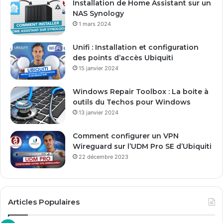
Installation de Home Assistant sur un
s
NAS Synology
s
1 mars 2024
e
E
Unifi : Installation et configuration
m
des points d’accès Ubiquiti
a
15 janvier 2024
i
l
Windows Repair Toolbox : La boite à
outils du Techos pour Windows
13 janvier 2024
Comment configurer un VPN
Wireguard sur l’UDM Pro SE d’Ubiquiti
22 décembre 2023
Articles Populaires