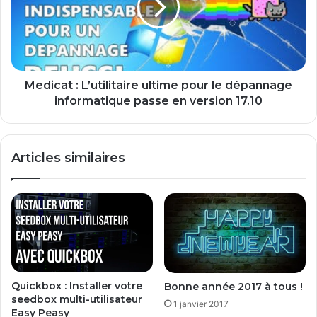
l
c
i
a
o
t
t
:
h
L
è
’
Medicat : L’utilitaire ultime pour le dépannage
q
u
informatique passe en version 17.10
u
t
e
i
l
Articles similaires
i
t
a
i
r
e
u
l
t
Quickbox : Installer votre
Bonne année 2017 à tous !
i
seedbox multi-utilisateur
1 janvier 2017
m
Easy Peasy