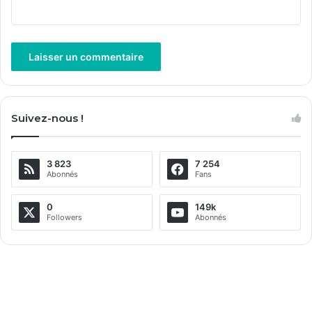
A
l
Suivez-nous !
t
e
3 823
7 254
r
Abonnés
Fans
n
a
0
149k
Followers
Abonnés
t
i
v
e
: