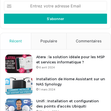
E
n
t
r
e
z
v
o
Récent
Populaire
Commentaires
t
r
e
Atera : la solution idéale pour les MSP
a
et services informatique ?
d
6 avril 2024
r
e
Installation de Home Assistant sur un
s
NAS Synology
s
1 mars 2024
e
E
Unifi : Installation et configuration
m
des points d’accès Ubiquiti
a