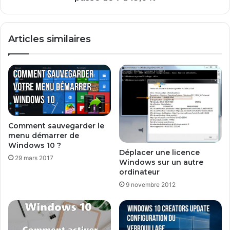
r
s
e
s
v
i
Articles similaires
i
s
e
t
w
a
n
c
e
i
n
Comment sauvegarder le
f
menu démarrer de
o
Windows 10 ?
r
Déplacer une licence
29 mars 2017
m
Windows sur un autre
a
ordinateur
t
9 novembre 2012
i
q
u
e