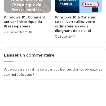
à
d
o
m
Windows 10 & Dynamic
Windows 10 : Comment
Lock : Verrouillez votre
i
activer l’historique du
ordinateur en vous
Presse-papiers
c
éloignant de celui-ci
i
23 novembre 2018
l
28 avril 2017
e
p
a
Laisser un commentaire
s
s
e
Votre adresse e-mail ne sera pas publiée.
Les champs obligatoires
d
sont indiqués avec
*
e
7
C
à
o
1
9
m
,
m