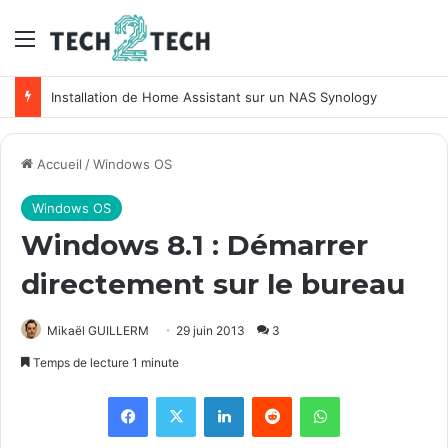
Menu
Installation de Home Assistant sur un NAS Synology
Accueil
/
Windows OS
Windows OS
Windows 8.1 : Démarrer
directement sur le bureau
Mikaël GUILLERM
29 juin 2013
3
Temps de lecture 1 minute
Facebook
X
Linkedin
Reddit
WhatsApp