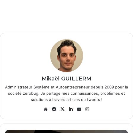
Mikaël GUILLERM
Administrateur Système et Autoentrepreneur depuis 2009 pour la
société zerobug. Je partage mes connaissances, problèmes et
solutions à travers articles ou tweets !
We
Fa
X
Lin
Yo
Ins
bsi
ce
ke
uT
tag
te
bo
din
ub
ra
ok
e
m
T