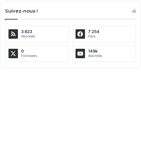
l
Suivez-nous !
t
e
3 823
7 254
r
Abonnés
Fans
n
a
0
149k
Followers
Abonnés
t
i
v
e
: